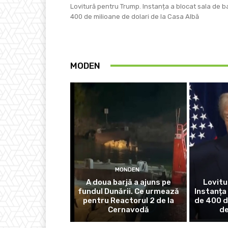
Lovitură pentru Trump. Instanța a blocat sala de b
400 de milioane de dolari de la Casa Albă
MODEN
MONDEN
A doua barjă a ajuns pe
Lovitu
fundul Dunării. Ce urmează
Instanța 
pentru Reactorul 2 de la
de 400 d
Cernavodă
de