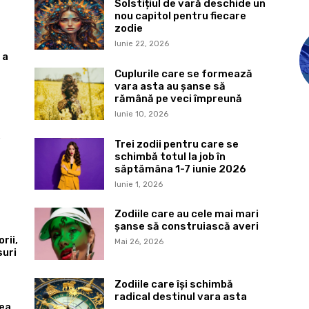
Solstițiul de vară deschide un
nou capitol pentru fiecare
zodie
Iunie 22, 2026
 a
Cuplurile care se formează
vara asta au șanse să
rămână pe veci împreună
Iunie 10, 2026
,
Trei zodii pentru care se
schimbă totul la job în
săptămâna 1-7 iunie 2026
Iunie 1, 2026
Zodiile care au cele mai mari
șanse să construiască averi
rii,
Mai 26, 2026
suri
Zodiile care își schimbă
radical destinul vara asta
tea