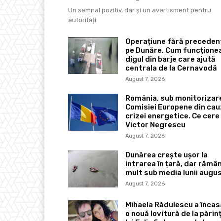
Un semnal pozitiv, dar și un avertisment pentru
autorități
Operațiune fără preceden
pe Dunăre. Cum funcțione
digul din barje care ajută
centrala de la Cernavodă
August 7, 2026
România, sub monitorizar
Comisiei Europene din ca
crizei energetice. Ce cere
Victor Negrescu
August 7, 2026
Dunărea crește ușor la
intrarea în țară, dar rămâ
mult sub media lunii augu
August 7, 2026
Mihaela Rădulescu a încas
o nouă lovitură de la părinț