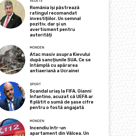
VEDETE
România își păstrează
ratingul recomandat
investițiilor. Un semnal
pozitiv, dar și un
avertisment pentru
autorități
MONDEN
Atac masiv asupra Kievului
după sancțiunile SUA. Ce se
întâmplă cu apărarea
antiaeriană a Ucrainei
SPORT
Scandal uriaș la FIFA. Gianni
Infantino, acuzat că UEFA ar
fi plătit o sumă de șase cifre
pentru o fostă angajată
MONDEN
Incendiu într-un
apartament din Vâlcea. Un