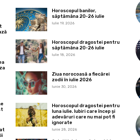
Horoscopul banilor,
săptămâna 20-26 iulie
Iulie 19, 2026
t
ază
Horoscopul dragostei pentru
săptămâna 20-26 iulie
Iulie 18, 2026
ea
uza
Ziua norocoasă a fiecărei
zodii în iulie 2026
Iunie 30, 2026
ne
Horoscopul dragostei pentru
st
luna iulie. Iubiri care încep și
adevăruri care nu mai pot fi
ignorate
at
Iunie 28, 2026
ii