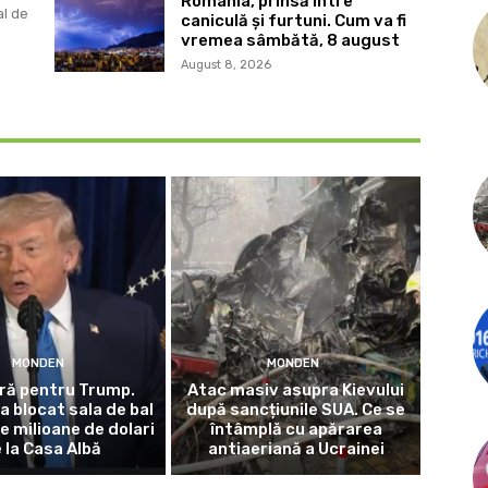
România, prinsă între
al de
caniculă și furtuni. Cum va fi
vremea sâmbătă, 8 august
August 8, 2026
MONDEN
MONDEN
ră pentru Trump.
Atac masiv asupra Kievului
a blocat sala de bal
după sancțiunile SUA. Ce se
e milioane de dolari
întâmplă cu apărarea
 la Casa Albă
antiaeriană a Ucrainei