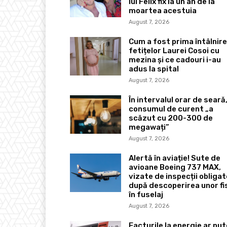
lui Felix fix la un an de la
moartea acestuia
August 7, 2026
Cum a fost prima întâlnire
fetițelor Laurei Cosoi cu
mezina și ce cadouri i-au
adus la spital
August 7, 2026
În intervalul orar de seară
consumul de curent „a
scăzut cu 200-300 de
megawați”
August 7, 2026
Alertă în aviație! Sute de
avioane Boeing 737 MAX,
vizate de inspecții obligato
după descoperirea unor fi
în fuselaj
August 7, 2026
Facturile la energie ar pu