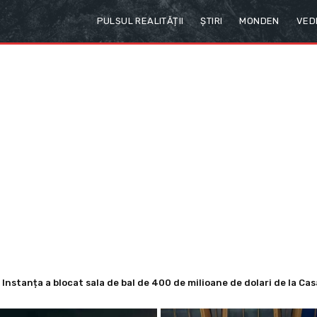
PULSUL REALITĂȚII
ȘTIRI
MONDEN
VED
nstanța a blocat sala de bal de 400 de milioane de dolari de la Casa
 ratingul recomandat investițiilor. Un semnal pozitiv, dar și un av