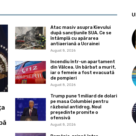
U
Atac masiv asupra Kievului
după sancțiunile SUA. Ce se
întâmplă cu apărarea
antiaeriană a Ucrainei
August 8, 2026
Incendiu într-un apartament
din Vâlcea. Un bărbat a murit,
iar o femeie a fost evacuată
de pompieri
August 8, 2026
Trump pune 1 miliard de dolari
pe masa Columbiei pentru
ța
războiul antidrog. Noul
președinte promite o
ofensivă
lbă
August 8, 2026