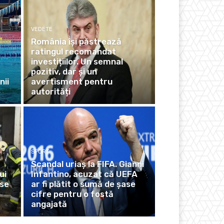
VEDETE
România își păstrează
ratingul recomandat
investițiilor. Un semnal
pozitiv, dar și un
nii
avertisment pentru
autorități
SPORT
Scandal uriaș la FIFA. Gianni
ui
Infantino, acuzat că UEFA
 se
ar fi plătit o sumă de șase
cifre pentru o fostă
angajată