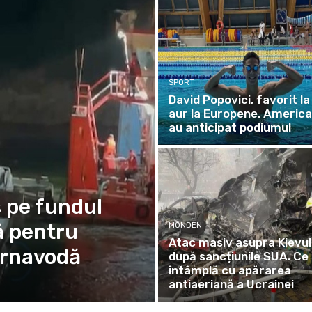
SPORT
David Popovici, favorit la
aur la Europene. America
au anticipat podiumul
s pe fundul
ă pentru
MONDEN
Atac masiv asupra Kievul
ernavodă
după sancțiunile SUA. Ce
întâmplă cu apărarea
antiaeriană a Ucrainei