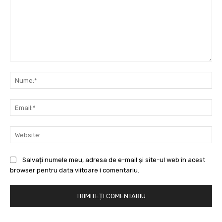
Comentariu:
Nu
Ema
Web
Salvați numele meu, adresa de e-mail și site-ul web în acest
browser pentru data viitoare i comentariu.