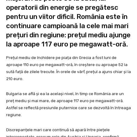
operatorii din energie se pregătesc
pentru un viitor dificil. România este în
continuare campioană la cele mai mari
prețuri din regiune: prețul mediu ajunge
la aproape 117 euro pe megawatt-oră.
Prețul mediu de închidere pe piața din Grecia a fost luni de
aproape 110 euro pe megawatt-oră, în creștere cu aproape 52 la
sută față de zilele trecute. În orele de vârf, prețul a ajuns chiar și la
210 euro.
Bulgaria se află și ea la același nivel, în timp ce România are un
preț mediu și mai mare, de aproape 117 euro pe megawatt-oră.
Astfel se reflectă presiunile puternice care se dezvoltă în întreaga
regiune.
Discrepanțele mari care continuă să apară între piețele
interconectate, precum cele din Austria și Ungaria, confirmă