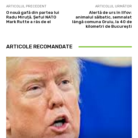
ARTICOLUL PRECEDENT
ARTICOLUL URMĂTOR
O nouă gafă din partea lui
Alertă de urs în Ilfov:
Radu Miruță. Șeful NATO
animalul sălbatic, semnalat
Mark Rutte a râs de el
lângă comuna Gruiu, la 40 de
kilometri de București
ARTICOLE RECOMANDATE