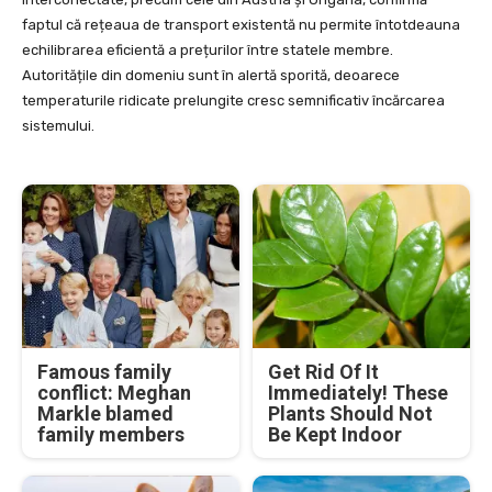
faptul că rețeaua de transport existentă nu permite întotdeauna
echilibrarea eficientă a prețurilor între statele membre.
Autoritățile din domeniu sunt în alertă sporită, deoarece
temperaturile ridicate prelungite cresc semnificativ încărcarea
sistemului.
Famous family
Get Rid Of It
conflict: Meghan
Immediately! These
Markle blamed
Plants Should Not
family members
Be Kept Indoor