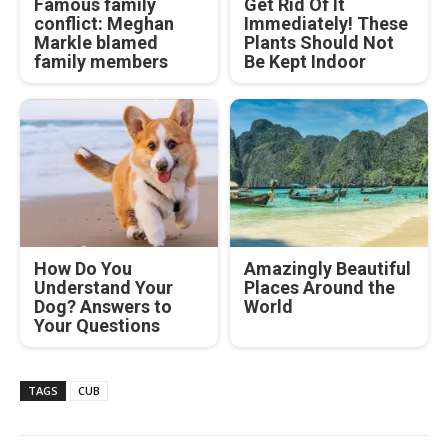
Famous family
Get Rid Of It
conflict: Meghan
Immediately! These
Markle blamed
Plants Should Not
family members
Be Kept Indoor
How Do You
Amazingly Beautiful
Understand Your
Places Around the
Dog? Answers to
World
Your Questions
TAGS
CUB