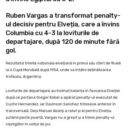
Ruben Vargas a transformat penalty-
ul decisiv pentru Elveția, care a învins
Columbia cu 4-3 la loviturile de
departajare, după 120 de minute fără
gol.
Rezultatul trimite naționala elvețiană în primul său sfert de finală
la o Cupă Mondială după 1954, unde va întâlni deținătoarea
trofeului, Argentina.
Loviturile de departajare au înclinat balanța în favoarea Elveției
după ce portarul Gregor Kobel a apărat penalty-ul executat de
Cucho Hernandez, iar Davinson Sanchez trimisese anterior în
transversală. Deși Manuel Akanji a ratat și el pentru Elveția,
șutând peste poartă, Vargas nu a greșit și a trimis penalty-ul
câștigător în colțul de jos.