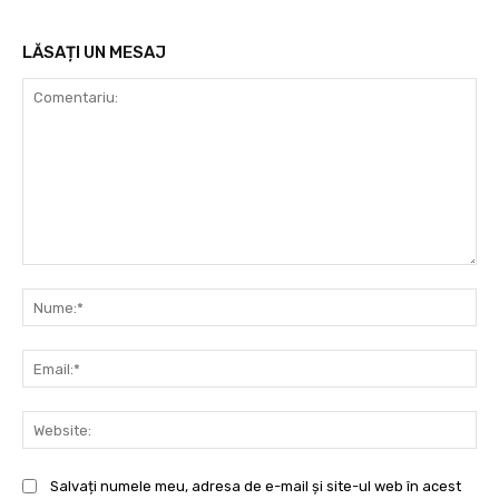
LĂSAȚI UN MESAJ
Comentariu:
Nu
Ema
Web
Salvați numele meu, adresa de e-mail și site-ul web în acest