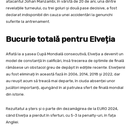
atacantul Johan Manzambi, în vârstă de 20 de ani, una dintre
revelațiile turneului, cu trei goluri și două pase decisive, a fost
declarat indisponibil din cauza unei accidentări la genunchi
suferite la antrenament.
Bucurie totală pentru Elveția
Aflată la a șasea Cupă Mondială consecutivă, Elveția a devenit un
model de constanță în calificări, însă trecerea de optimile de finală
rămăsese un obstacol greu de depășit în edițiile recente. Elvețienii
au fost eliminați în această fază în 2006, 2014, 2018 și 2022, dar
au reușit acum să treacă mai departe, în ciuda absenței unor
jucători importanți, ajungând în al patrulea sfert de finală mondial
din istorie.
Rezultatul a șters și o parte din dezamăgirea de la EURO 2024,
când Elveția a pierdut în sferturi, cu 5-3 la penalty-uri, în fața
Angliei.