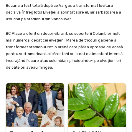
Bucuria a fost totală după ce Vargas a transformat lovitura
decisivă. Întreg lotul Elveției a sprintat spre el, iar sărbătoarea a
izbucnit pe stadionul din Vancouver.
BC Place a oferit un decor vibrant, cu suporterii Columbiei mult
mai numeroși decât cei elvețieni. Marea de tricouri galbene a
transformat stadionul într-o arenă care părea aproape de acasă
pentru sud-americani, ai căror fani au creat o atmosferă intensă,
încurajând fiecare atac columbian și huiduindu-i pe elvețieni ori
de câte ori aveau mingea.