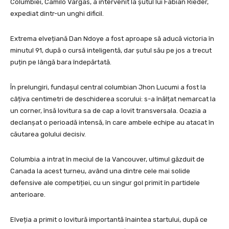
Columbiei, Camilo Vargas, a intervenit la șutul lui Fabian Rieder,
expediat dintr-un unghi dificil.
Extrema elvețiană Dan Ndoye a fost aproape să aducă victoria în
minutul 91, după o cursă inteligentă, dar șutul său pe jos a trecut
puțin pe lângă bara îndepărtată.
În prelungiri, fundașul central columbian Jhon Lucumi a fost la
câțiva centimetri de deschiderea scorului: s-a înălțat nemarcat la
un corner, însă lovitura sa de cap a lovit transversala. Ocazia a
declanșat o perioadă intensă, în care ambele echipe au atacat în
căutarea golului decisiv.
Columbia a intrat în meciul de la Vancouver, ultimul găzduit de
Canada la acest turneu, având una dintre cele mai solide
defensive ale competiției, cu un singur gol primit în partidele
anterioare.
Elveția a primit o lovitură importantă înaintea startului, după ce