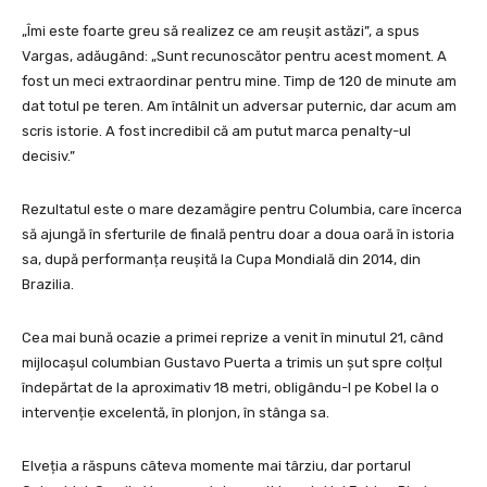
„Îmi este foarte greu să realizez ce am reușit astăzi”, a spus
Vargas, adăugând: „Sunt recunoscător pentru acest moment. A
fost un meci extraordinar pentru mine. Timp de 120 de minute am
dat totul pe teren. Am întâlnit un adversar puternic, dar acum am
scris istorie. A fost incredibil că am putut marca penalty-ul
decisiv.”
Rezultatul este o mare dezamăgire pentru Columbia, care încerca
să ajungă în sferturile de finală pentru doar a doua oară în istoria
sa, după performanța reușită la Cupa Mondială din 2014, din
Brazilia.
Cea mai bună ocazie a primei reprize a venit în minutul 21, când
mijlocașul columbian Gustavo Puerta a trimis un șut spre colțul
îndepărtat de la aproximativ 18 metri, obligându-l pe Kobel la o
intervenție excelentă, în plonjon, în stânga sa.
Elveția a răspuns câteva momente mai târziu, dar portarul