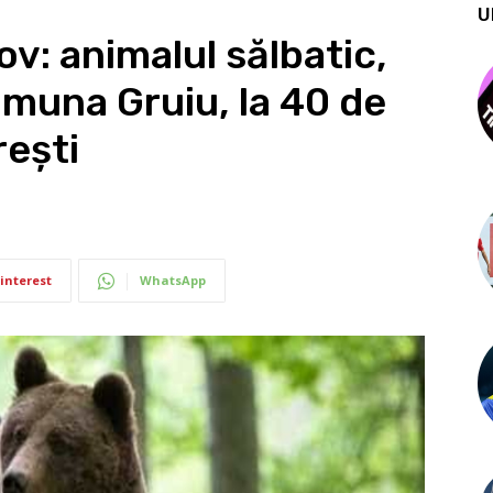
U
fov: animalul sălbatic,
muna Gruiu, la 40 de
rești
interest
WhatsApp