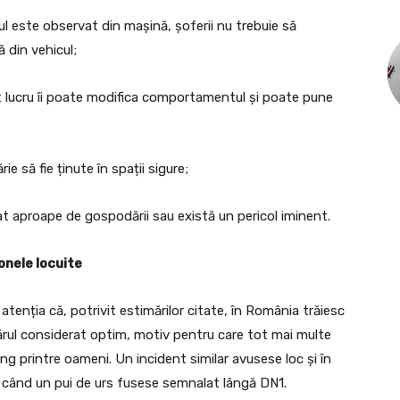
ul este observat din mașină, șoferii nu trebuie să
 din vehicul;
est lucru îi poate modifica comportamentul și poate pune
e să fie ținute în spații sigure;
at aproape de gospodării sau există un pericol iminent.
onele locuite
atenția că, potrivit estimărilor citate, în România trăiesc
ărul considerat optim, motiv pentru care tot mai multe
 printre oameni. Un incident similar avusese loc și în
ț, când un pui de urs fusese semnalat lângă DN1.