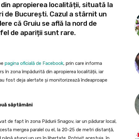
in apropierea localității, situată la
i de București. Cazul a stârnit un
ere că Gruiu se află la nord de
el de apariții sunt rare.
 pe
pagina oficială de Facebook
, prin care informa
s în zona împădurită din apropierea localității, iar
ție au fost deja alertate și monitorizează îndeaproape
 două săptămâni
ervat de fapt în zona Pădurii Snagov, iar un pădurar local,
acesta mergea paralel cu el, la 20-25 de metri distanță,
nă atunci un urs în libertate. Potrivit acestuia, în