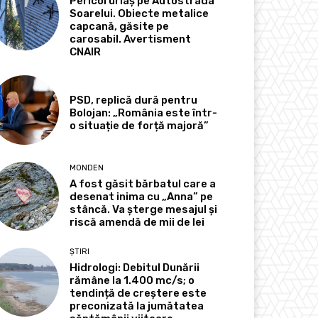
Pericol uriaș pe Autostrada
Soarelui. Obiecte metalice
capcană, găsite pe
carosabil. Avertisment
CNAIR
PSD, replică dură pentru
Bolojan: „România este într-
o situație de forță majoră”
MONDEN
A fost găsit bărbatul care a
desenat inima cu „Anna” pe
stâncă. Va șterge mesajul și
riscă amendă de mii de lei
ȘTIRI
Hidrologi: Debitul Dunării
rămâne la 1.400 mc/s; o
tendință de creștere este
preconizată la jumătatea