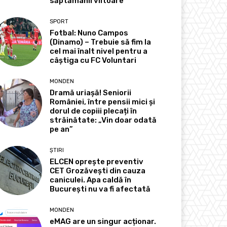
săptămânii viitoare
SPORT
Fotbal: Nuno Campos
(Dinamo) – Trebuie să fim la
cel mai înalt nivel pentru a
câștiga cu FC Voluntari
MONDEN
Dramă uriașă! Seniorii
României, între pensii mici și
dorul de copiii plecați în
străinătate: „Vin doar odată
pe an”
ȘTIRI
ELCEN oprește preventiv
CET Grozăvești din cauza
caniculei. Apa caldă în
București nu va fi afectată
MONDEN
eMAG are un singur acționar.