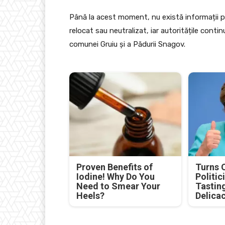
Până la acest moment, nu există informații pu
relocat sau neutralizat, iar autoritățile cont
comunei Gruiu și a Pădurii Snagov.
Proven Benefits of
Turns 
Iodine! Why Do You
Politic
Need to Smear Your
Tastin
Heels?
Delica