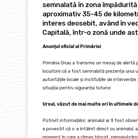
semnalată în zona împădurită d
aproximativ 35-45 de kilometr
interes deosebit, având în ved
Capitală, într-o zonă unde astf
Anunțul oficial al Primăriei
Primăria Gruiu a transmis un mesaj de alertă
locuitorii că a fost semnalată prezența unui ur
autoritățile locale și instituțiile de interven
situația pentru siguranța tuturor.
Ursul, văzut de mai multe ori în ultimele
Potrivit informațiilor, animalul ar fi fost obs
a povestit că s-a întâlnit direct cu animalul: 
moment în care a rămas blocat, nemaivăzând pâ