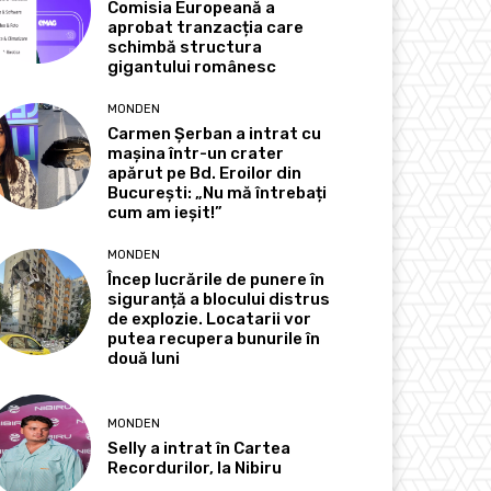
Comisia Europeană a
aprobat tranzacția care
schimbă structura
gigantului românesc
MONDEN
Carmen Șerban a intrat cu
mașina într-un crater
apărut pe Bd. Eroilor din
București: „Nu mă întrebați
cum am ieșit!”
MONDEN
Încep lucrările de punere în
siguranță a blocului distrus
de explozie. Locatarii vor
putea recupera bunurile în
două luni
MONDEN
Selly a intrat în Cartea
Recordurilor, la Nibiru