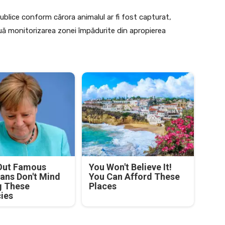
blice conform cărora animalul ar fi fost capturat,
inuă monitorizarea zonei împădurite din apropierea
Out Famous
You Won't Believe It!
ians Don't Mind
You Can Afford These
g These
Places
cies