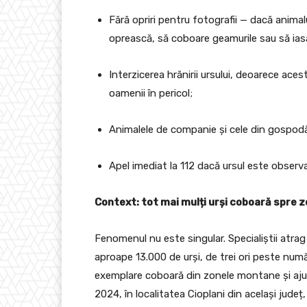
Fără opriri pentru fotografii — dacă animal
oprească, să coboare geamurile sau să iasă
Interzicerea hrănirii ursului, deoarece ac
oamenii în pericol;
Animalele de companie și cele din gospodări
Apel imediat la 112 dacă ursul este observ
Context: tot mai mulți urși coboară spre z
Fenomenul nu este singular. Specialiștii atrag 
aproape 13.000 de urși, de trei ori peste num
exemplare coboară din zonele montane și ajung
2024, în localitatea Cioplani din același jude