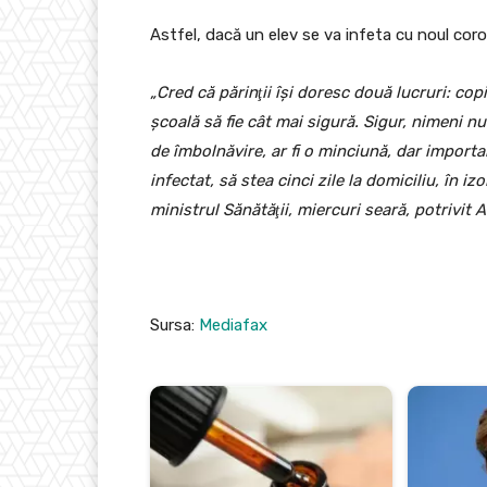
Astfel, dacă un elev se va infeta cu noul coro
„Cred că părinţii îşi doresc două lucruri: copi
şcoală să fie cât mai sigură. Sigur, nimeni nu
de îmbolnăvire, ar fi o minciună, dar importan
infectat, să stea cinci zile la domiciliu, în izo
ministrul Sănătăţii, miercuri seară, potrivit
Sursa:
Mediafax