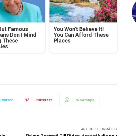
Out Famous
You Won't Believe It!
ians Don't Mind
You Can Afford These
g These
Places
cies
Twitter
Pinterest
WhatsApp
ARTICOLUL URMĂTOR
ele
Prima Doamnă Jill Biden, testată din nou