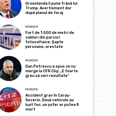
Groenlanda îi pune frână lui
Trump. Avertisment dur
după planul de foraj
MONDEN
Furt de 1.500 de metri de
cabluri din parcuri
fotovoltaice. Șapte
persoane, arestate
MONDEN
Dan Petrescu a spus ce nu
merge la CFR Cluj: „E foarte
greu să ceri rezultate”
MONDEN
Accident grav în Caraș-
Severin. Două vehicule au
luat foc, un șofer ar putea fi
mort