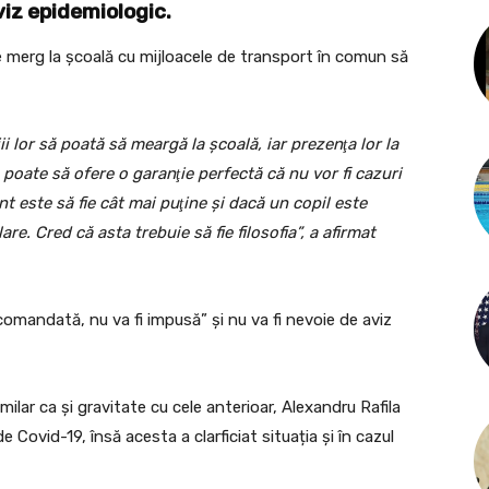
aviz epidemiologic.
e merg la şcoală cu mijloacele de transport în comun să
ii lor să poată să meargă la şcoală, iar prezenţa lor la
 poate să ofere o garanţie perfectă că nu vor fi cazuri
t este să fie cât mai puţine şi dacă un copil este
lare. Cred că asta trebuie să fie filosofia”, a afirmat
comandată, nu va fi impusă” şi nu va fi nevoie de aviz
lar ca și gravitate cu cele anterioar, Alexandru Rafila
de Covid-19, însă acesta a clarficiat situația și în cazul