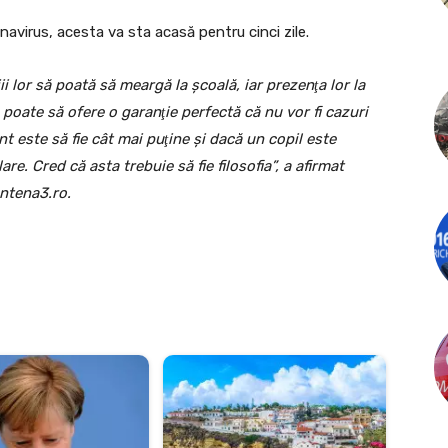
navirus, acesta va sta acasă pentru cinci zile.
ii lor să poată să meargă la şcoală, iar prezenţa lor la
 poate să ofere o garanţie perfectă că nu vor fi cazuri
t este să fie cât mai puţine şi dacă un copil este
lare. Cred că asta trebuie să fie filosofia”, a afirmat
 Antena3.ro.