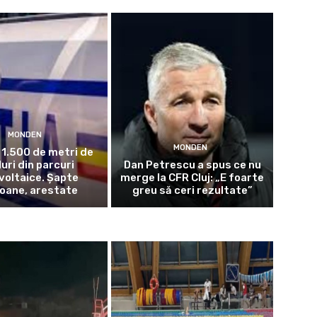
MONDEN
MONDEN
 1.500 de metri de
uri din parcuri
Dan Petrescu a spus ce nu
voltaice. Șapte
merge la CFR Cluj: „E foarte
oane, arestate
greu să ceri rezultate”