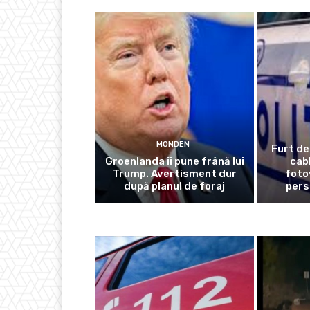
MONDEN
Furt de
Groenlanda îi pune frână lui
cabl
Trump. Avertisment dur
foto
după planul de foraj
pers