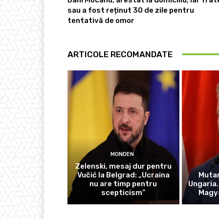
sau a fost reținut 30 de zile pentru
tentativă de omor
ARTICOLE RECOMANDATE
MONDEN
Zelenski, mesaj dur pentru
Vučić la Belgrad: „Ucraina
Mutar
nu are timp pentru
Ungaria.
scepticism”
Magya