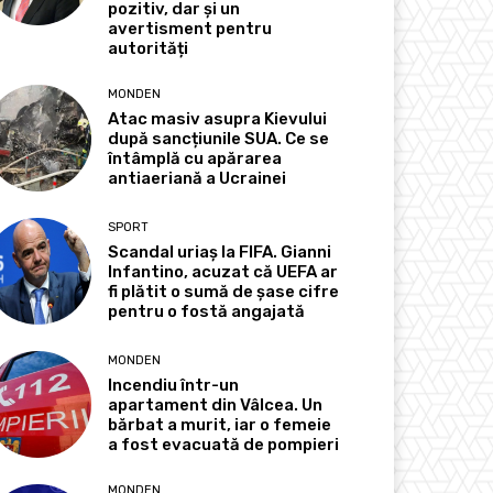
pozitiv, dar și un
avertisment pentru
autorități
MONDEN
Atac masiv asupra Kievului
după sancțiunile SUA. Ce se
întâmplă cu apărarea
antiaeriană a Ucrainei
SPORT
Scandal uriaș la FIFA. Gianni
Infantino, acuzat că UEFA ar
fi plătit o sumă de șase cifre
pentru o fostă angajată
MONDEN
Incendiu într-un
apartament din Vâlcea. Un
bărbat a murit, iar o femeie
a fost evacuată de pompieri
MONDEN