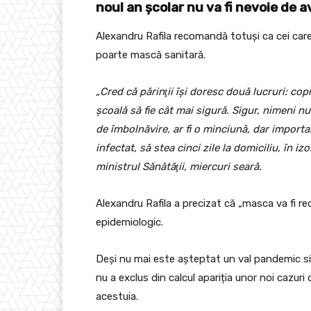
noul an şcolar nu va fi nevoie de 
Alexandru Rafila recomandă totuşi ca cei car
poarte mască sanitară.
„Cred că părinţii îşi doresc două lucruri: copi
şcoală să fie cât mai sigură. Sigur, nimeni nu
de îmbolnăvire, ar fi o minciună, dar importan
infectat, să stea cinci zile la domiciliu, în izo
ministrul Sănătăţii, miercuri seară.
Alexandru Rafila a precizat că „masca va fi re
epidemiologic.
Deși nu mai este așteptat un val pandemic simi
nu a exclus din calcul apariția unor noi cazuri 
acestuia.