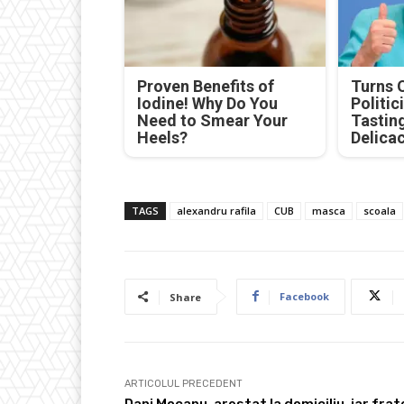
Proven Benefits of
Turns 
Iodine! Why Do You
Politic
Need to Smear Your
Tastin
Heels?
Delica
TAGS
alexandru rafila
CUB
masca
scoala
Facebook
Share
ARTICOLUL PRECEDENT
Dani Mocanu, arestat la domiciliu, iar frat