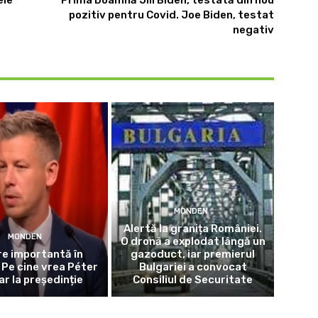
pozitiv pentru Covid. Joe Biden, testat
negativ
MONDEN
Alertă la granița României.
MONDEN
O dronă a explodat lângă un
e importantă în
gazoduct, iar premierul
 Pe cine vrea Péter
Bulgariei a convocat
r la președinție
Consiliul de Securitate