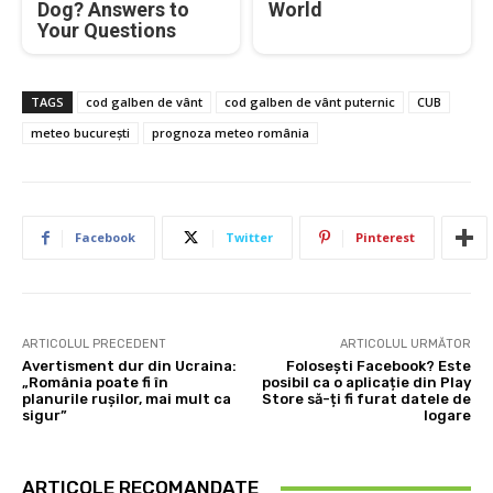
Dog? Answers to
World
Your Questions
TAGS
cod galben de vânt
cod galben de vânt puternic
CUB
meteo bucurești
prognoza meteo românia
Facebook
Twitter
Pinterest
ARTICOLUL PRECEDENT
ARTICOLUL URMĂTOR
Avertisment dur din Ucraina:
Folosești Facebook? Este
„România poate fi în
posibil ca o aplicație din Play
planurile rușilor, mai mult ca
Store să-ți fi furat datele de
sigur”
logare
ARTICOLE RECOMANDATE