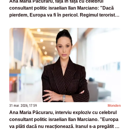
Ana Maria Păcuraru, față în față cu celebrul
consultant politic israelian Ilan Marciano: ”Dacă
pierdem, Europa va fi în pericol. Regimul terorist
iranian este capabil de orice” -VIDEO
31 mar. 2026, 17:59
Monden
Ana Maria Păcuraru, interviu exploziv cu celebrul
consultant politic israelian Ilan Marciano. ”Europa
va plăti dacă nu reacționează. Iranul s-a pregătit 47