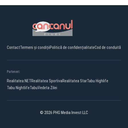
Contact
Termeni și condiții
Politică de confidențialitate
Cod de conduită
Parteneri:
Realitatea.NET
Realitatea Sportiva
Realitatea Star
Tabu Highlife
Tabu Nightlife
Tabu
Vedeta Zilei
© 2026 PHG Media Invest LLC
Facebook
TikTok