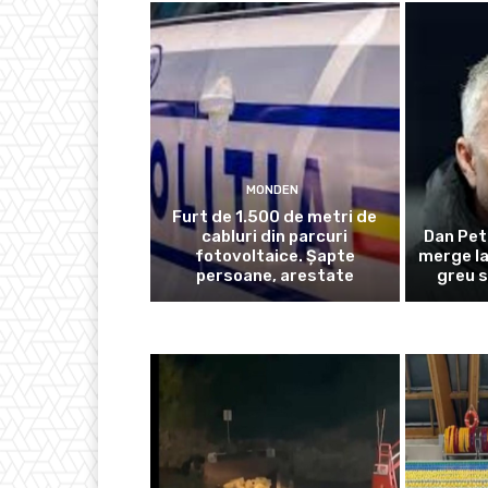
MONDEN
Furt de 1.500 de metri de
cabluri din parcuri
Dan Pet
fotovoltaice. Șapte
merge la
persoane, arestate
greu s