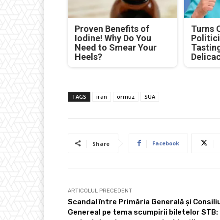
Proven Benefits of
Turns 
Iodine! Why Do You
Politic
Need to Smear Your
Tastin
Heels?
Delica
TAGS
iran
ormuz
SUA
Facebook
Share
ARTICOLUL PRECEDENT
Scandal între Primăria Generală și Consiliu
Genereal pe tema scumpirii biletelor STB: