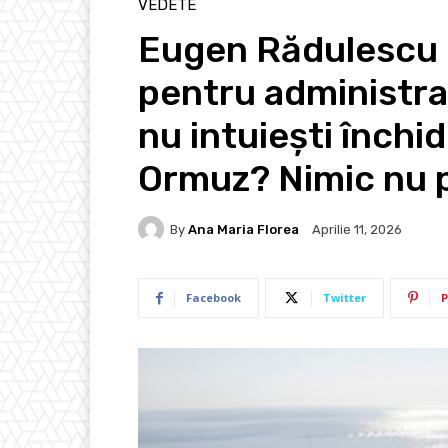
VEDETE
Eugen Rădulescu (
pentru administra
nu intuiești închi
Ormuz? Nimic nu pu
By
Ana Maria Florea
Aprilie 11, 2026
Facebook
Twitter
P