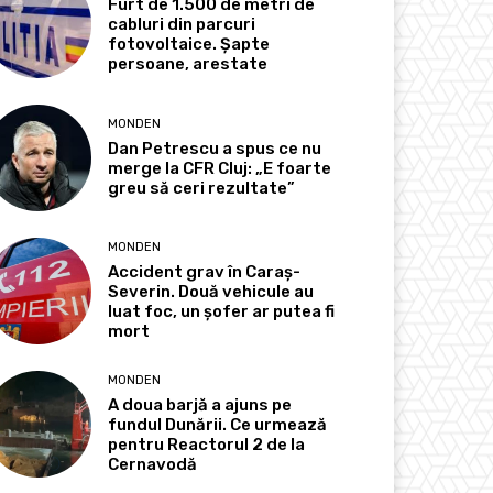
Furt de 1.500 de metri de
cabluri din parcuri
fotovoltaice. Șapte
persoane, arestate
MONDEN
Dan Petrescu a spus ce nu
merge la CFR Cluj: „E foarte
greu să ceri rezultate”
MONDEN
Accident grav în Caraș-
Severin. Două vehicule au
luat foc, un șofer ar putea fi
mort
MONDEN
A doua barjă a ajuns pe
fundul Dunării. Ce urmează
pentru Reactorul 2 de la
Cernavodă