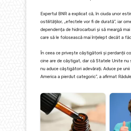
Expertul BNR a explicat că, în ciuda unor estim
ostilităților, „efectele vor fi de durată”, iar 
dependența de hidrocarburi și să meargă mai m
care să le folosească mai înțelept decât a făc
În ceea ce privește câștigătorii și perdanții co
cine are de câștigat, dar că Statele Unite nu 
nu aduce câștigători adevărați. Aduce pe unii c
America a pierdut categoric”, a afirmat Rădul