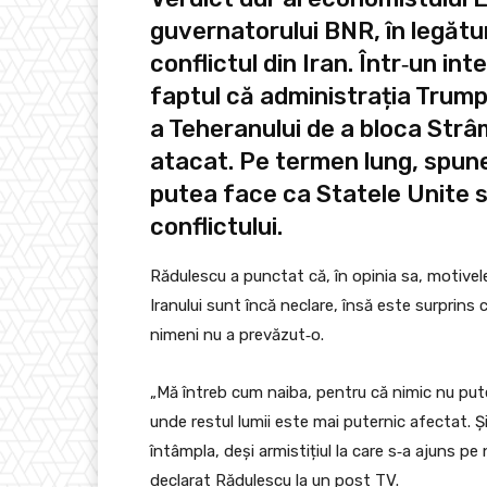
guvernatorului BNR, în legătu
conflictul din Iran. Într‑un in
faptul că administrația Trump n
a Teheranului de a bloca Strâ
atacat. Pe termen lung, spun
putea face ca Statele Unite
conflictului.
Rădulescu a punctat că, în opinia sa, motivele
Iranului sunt încă neclare, însă este surprins
nimeni nu a prevăzut‑o.
„Mă întreb cum naiba, pentru că nimic nu putea 
unde restul lumii este mai puternic afectat. 
întâmpla, deși armistițiul la care s‑a ajuns pe
declarat Rădulescu la un post TV.