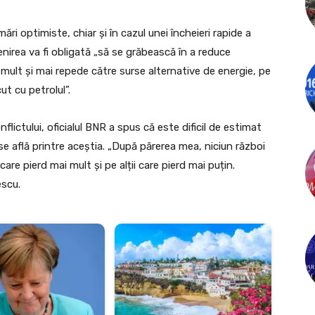
ări optimiste, chiar și în cazul unei încheieri rapide a
omenirea va fi obligată „să se grăbească în a reduce
ult și mai repede către surse alternative de energie, pe
ut cu petrolul”.
nflictului, oficialul BNR a spus că este dificil de estimat
se află printre aceștia. „După părerea mea, niciun război
are pierd mai mult și pe alții care pierd mai puțin.
escu.