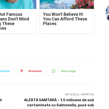
Out Famous
You Won't Believe It!
ians Don't Mind
You Can Afford These
g These
Places
cies
Twitter
Pinterest
WhatsApp
ARTICOLUL URMĂTOR
l
ALERTĂ SANITARĂ – 1,5 milioane de ouă
contaminate cu Salmonella, puse sub