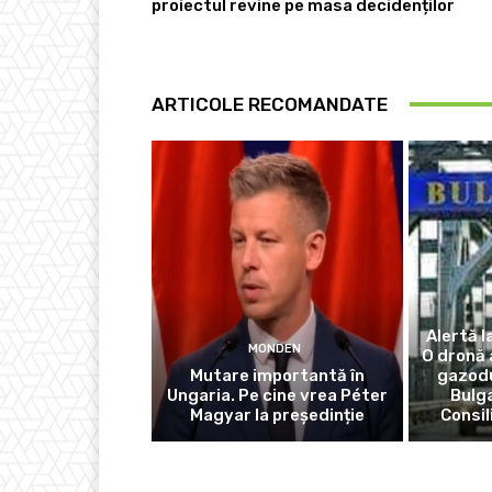
proiectul revine pe masa decidenților
ARTICOLE RECOMANDATE
Alertă l
MONDEN
O dronă 
Mutare importantă în
gazodu
Ungaria. Pe cine vrea Péter
Bulga
Magyar la președinție
Consil