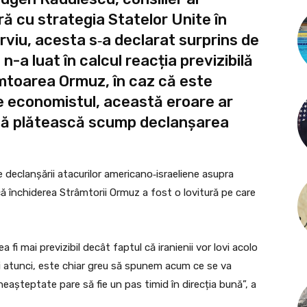
ră cu strategia Statelor Unite în
terviu, acesta s‑a declarat surprins de
-a luat în calcul reacția previzibilă
mtoarea Ormuz, în caz că este
e economistul, această eroare ar
 să plătească scump declanșarea
 declanșării atacurilor americano‑israeliene asupra
 că închiderea Strâmtorii Ormuz a fost o lovitură pe care
fi mai previzibil decât faptul că iranienii vor lovi acolo
Și atunci, este chiar greu să spunem acum ce se va
 neașteptate pare să fie un pas timid în direcția bună”, a