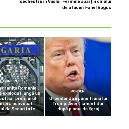
sechestru în Vaslui. Fermele aparțin omului
de afaceri Fănel Bogos
MONDEN
a granița României.
MONDEN
a explodat lângă un
ct, iar premierul
Groenlanda îi pune frână lui
riei a convocat
Trump. Avertisment dur
iul de Securitate
după planul de foraj