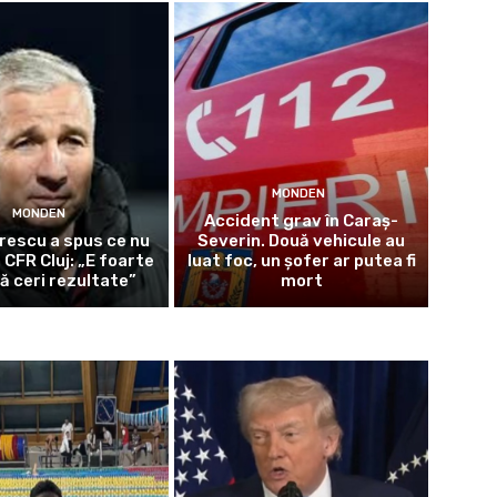
MONDEN
MONDEN
Accident grav în Caraș-
rescu a spus ce nu
Severin. Două vehicule au
 CFR Cluj: „E foarte
luat foc, un șofer ar putea fi
ă ceri rezultate”
mort