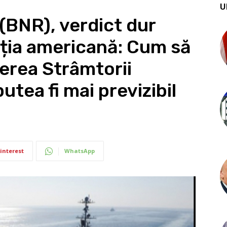
U
BNR), verdict dur
ția americană: Cum să
derea Strâmtorii
tea fi mai previzibil
interest
WhatsApp