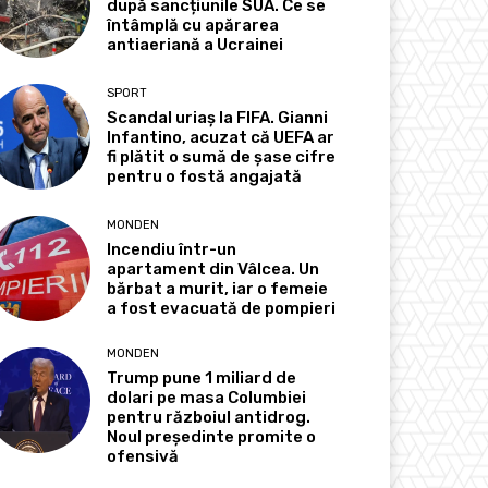
după sancțiunile SUA. Ce se
întâmplă cu apărarea
antiaeriană a Ucrainei
SPORT
Scandal uriaș la FIFA. Gianni
Infantino, acuzat că UEFA ar
fi plătit o sumă de șase cifre
pentru o fostă angajată
MONDEN
Incendiu într-un
apartament din Vâlcea. Un
bărbat a murit, iar o femeie
a fost evacuată de pompieri
MONDEN
Trump pune 1 miliard de
dolari pe masa Columbiei
pentru războiul antidrog.
Noul președinte promite o
ofensivă