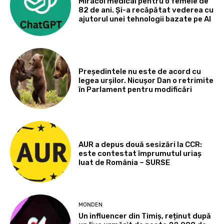
Miracol medical pentru o femeie de
82 de ani. Și-a recăpătat vederea cu
ajutorul unei tehnologii bazate pe AI
Președintele nu este de acord cu
legea urșilor. Nicușor Dan o retrimite
în Parlament pentru modificări
AUR a depus două sesizări la CCR:
este contestat împrumutul uriaș
luat de România – SURSE
MONDEN
Un influencer din Timiș, reținut după