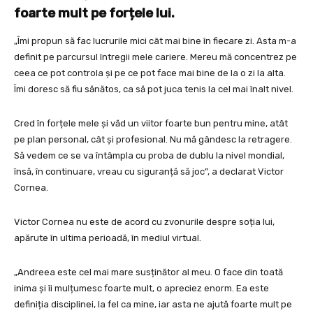
foarte mult pe forțele lui.
„Îmi propun să fac lucrurile mici cât mai bine în fiecare zi. Asta m-a
definit pe parcursul întregii mele cariere. Mereu mă concentrez pe
ceea ce pot controla și pe ce pot face mai bine de la o zi la alta.
Îmi doresc să fiu sănătos, ca să pot juca tenis la cel mai înalt nivel.
Cred în forțele mele și văd un viitor foarte bun pentru mine, atât
pe plan personal, cât și profesional. Nu mă gândesc la retragere.
Să vedem ce se va întâmpla cu proba de dublu la nivel mondial,
însă, în continuare, vreau cu siguranță să joc”, a declarat Victor
Cornea.
Victor Cornea nu este de acord cu zvonurile despre soția lui,
apărute în ultima perioadă, în mediul virtual.
„Andreea este cel mai mare susținător al meu. O face din toată
inima și îi mulțumesc foarte mult, o apreciez enorm. Ea este
definiția disciplinei, la fel ca mine, iar asta ne ajută foarte mult pe