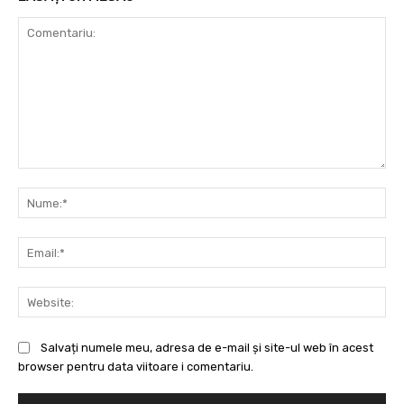
Comentariu:
Nu
Ema
Web
Salvați numele meu, adresa de e-mail și site-ul web în acest
browser pentru data viitoare i comentariu.