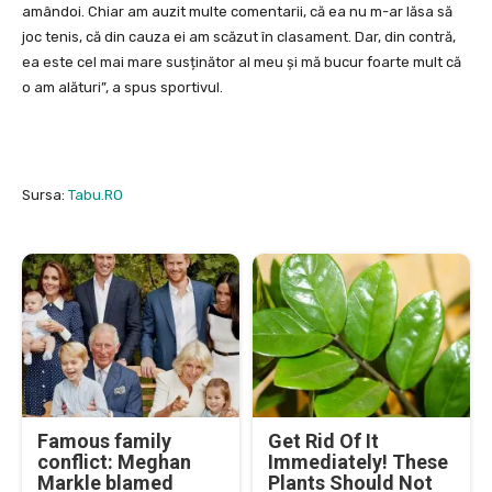
amândoi. Chiar am auzit multe comentarii, că ea nu m-ar lăsa să
joc tenis, că din cauza ei am scăzut în clasament. Dar, din contră,
ea este cel mai mare susținător al meu și mă bucur foarte mult că
o am alături”, a spus sportivul.
Sursa:
Tabu.RO
Famous family
Get Rid Of It
conflict: Meghan
Immediately! These
Markle blamed
Plants Should Not