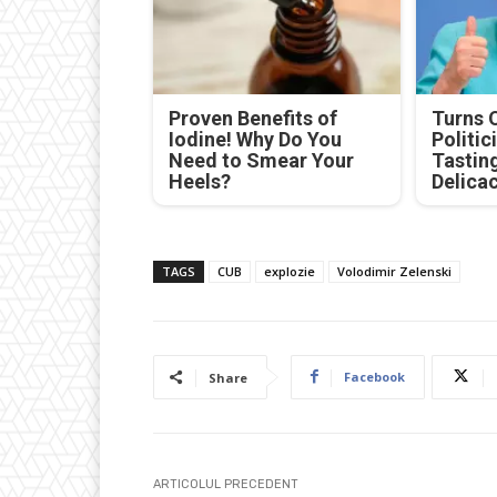
Proven Benefits of
Turns 
Iodine! Why Do You
Politic
Need to Smear Your
Tastin
Heels?
Delica
TAGS
CUB
explozie
Volodimir Zelenski
Facebook
Share
ARTICOLUL PRECEDENT