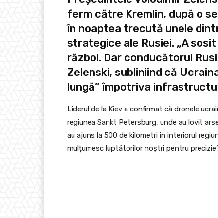
ferm către Kremlin, după o se
în noaptea trecută unele dint
strategice ale Rusiei. „A sos
război. Dar conducătorul Rusie
Zelenski, subliniind că Ucraina
lungă” împotriva infrastructuri
Liderul de la Kiev a confirmat că dronele ucra
regiunea Sankt Petersburg, unde au lovit arse
au ajuns la 500 de kilometri în interiorul regi
mulțumesc luptătorilor noștri pentru precizie”