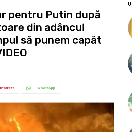
U
ur pentru Putin după
toare din adâncul
timpul să punem capăt
 VIDEO
interest
WhatsApp