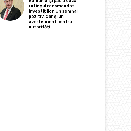
România își păstrează
ratingul recomandat
investițiilor. Un semnal
pozitiv, dar și un
avertisment pentru
autorități