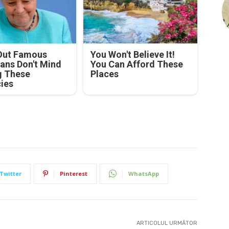
Out Famous
You Won't Believe It!
ians Don't Mind
You Can Afford These
g These
Places
cies
Twitter
Pinterest
WhatsApp
ARTICOLUL URMĂTOR