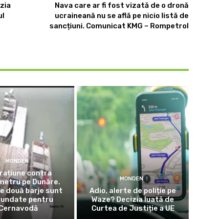
ozia
Nava care ar fi fost vizată de o dronă
ul
ucraineană nu se află pe nicio listă de
m
sancțiuni. Comunicat KMG – Rompetrol
MONDEN
rațiune contra
MONDEN
metru pe Dunăre.
le două barje sunt
Adio, alerte de poliție pe
fundate pentru
Waze? Decizia luată de
Cernavodă
Curtea de Justiție a UE