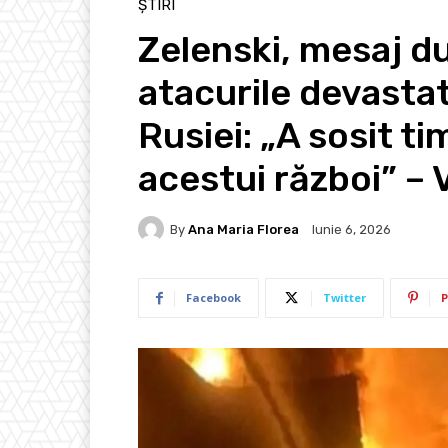
ȘTIRI
Zelenski, mesaj d
atacurile devasta
Rusiei: „A sosit 
acestui război” –
By
Ana Maria Florea
Iunie 6, 2026
Facebook
Twitter
P