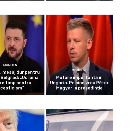
MONDEN
MONDEN
i, mesaj dur pentru
a Belgrad: „Ucraina
Mutare importantă în
re timp pentru
Ungaria. Pe cine vrea Péter
scepticism”
Magyar la președinție