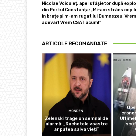
Nicolae Voiculeț, apel sfâșietor după expl
din Portul Constanța: „Mi-am strâns copil
în brațe și m-am rugat lui Dumnezeu. Vre
adevăr! Vrem CSAT acum!”
ARTICOLE RECOMANDATE
Ope
MONDEN
crono
Zelenski trage un semnal de
Ultime
alarmă: „Rachetele voastre
scu
ar putea salva vieți”