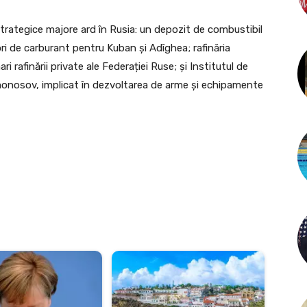
strategice majore ard în Rusia: un depozit de combustibil
ori de carburant pentru Kuban și Adîghea; rafinăria
 rafinării private ale Federației Ruse; și Institutul de
monosov, implicat în dezvoltarea de arme și echipamente