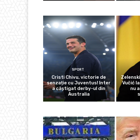
SPORT
Cristi Chivu, victorie de
Zelensk
senzație cu Juventus! Inter
Vučić l
a câștigat derby-ul din
nu a
Australia