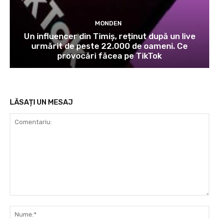
MONDEN
Un influencer din Timiș, reținut după un live
urmărit de peste 22.000 de oameni. Ce
provocări făcea pe TikTok
LĂSAȚI UN MESAJ
Comentariu:
Nu