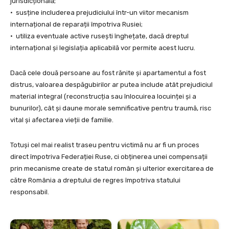
jurisdicțională;
• susține includerea prejudiciului într-un viitor mecanism
internațional de reparații împotriva Rusiei;
• utiliza eventuale active rusești înghețate, dacă dreptul
internațional și legislația aplicabilă vor permite acest lucru.
Dacă cele două persoane au fost rănite și apartamentul a fost
distrus, valoarea despăgubirilor ar putea include atât prejudiciul
material integral (reconstrucția sau înlocuirea locuinței și a
bunurilor), cât și daune morale semnificative pentru traumă, risc
vital și afectarea vieții de familie.
Totuși cel mai realist traseu pentru victimă nu ar fi un proces
direct împotriva Federației Ruse, ci obținerea unei compensații
prin mecanisme create de statul român și ulterior exercitarea de
către România a dreptului de regres împotriva statului
responsabil.