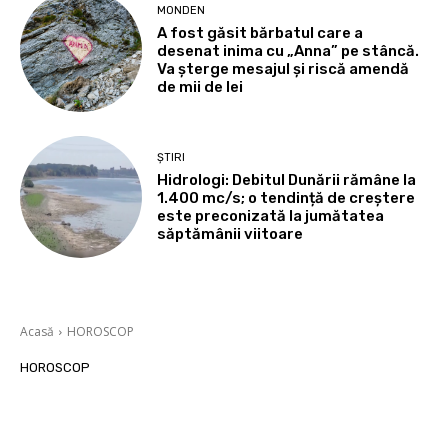
MONDEN
A fost găsit bărbatul care a
desenat inima cu „Anna” pe stâncă.
Va șterge mesajul și riscă amendă
de mii de lei
ȘTIRI
Hidrologi: Debitul Dunării rămâne la
1.400 mc/s; o tendință de creștere
este preconizată la jumătatea
săptămânii viitoare