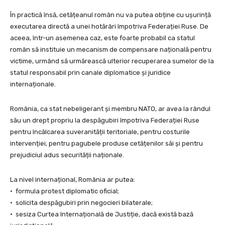
În practică însă, cetățeanul român nu va putea obține cu ușurință
executarea directă a unei hotărâri împotriva Federației Ruse. De
aceea, într-un asemenea caz, este foarte probabil ca statul
român să instituie un mecanism de compensare națională pentru
victime, urmând să urmărească ulterior recuperarea sumelor de la
statul responsabil prin canale diplomatice și juridice
internaționale.
România, ca stat nebeligerant și membru NATO, ar avea la rândul
său un drept propriu la despăgubiri împotriva Federației Ruse
pentru încălcarea suveranității teritoriale, pentru costurile
intervenției, pentru pagubele produse cetățenilor săi și pentru
prejudiciul adus securității naționale.
La nivel internațional, România ar putea:
• formula protest diplomatic oficial;
• solicita despăgubiri prin negocieri bilaterale;
• sesiza Curtea Internațională de Justiție, dacă există bază