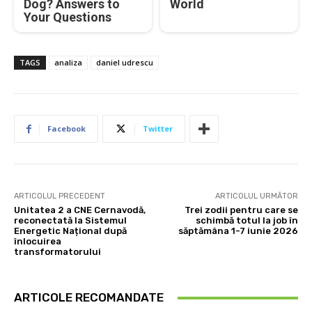
Dog? Answers to
World
Your Questions
TAGS
analiza
daniel udrescu
Facebook
Twitter
ARTICOLUL PRECEDENT
ARTICOLUL URMĂTOR
Unitatea 2 a CNE Cernavodă,
Trei zodii pentru care se
reconectată la Sistemul
schimbă totul la job în
Energetic Național după
săptămâna 1-7 iunie 2026
înlocuirea
transformatorului
ARTICOLE RECOMANDATE