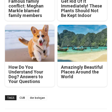
Famous family
Get Rid Of It
conflict: Meghan
Immediately! These
Markle blamed
Plants Should Not
family members
Be Kept Indoor
How Do You
Amazingly Beautiful
Understand Your
Places Around the
Dog? Answers to
World
Your Questions
TAGS
CUB
ilie bolojan