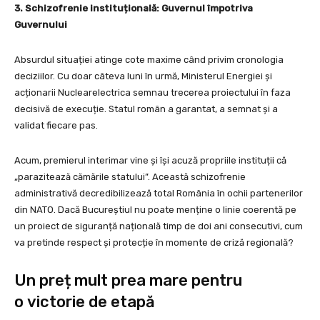
3. Schizofrenie instituțională: Guvernul împotriva
Guvernului
Absurdul situației atinge cote maxime când privim cronologia
deciziilor. Cu doar câteva luni în urmă, Ministerul Energiei și
acționarii Nuclearelectrica semnau trecerea proiectului în faza
decisivă de execuție. Statul român a garantat, a semnat și a
validat fiecare pas.
Acum, premierul interimar vine și își acuză propriile instituții că
„parazitează cămările statului”. Această schizofrenie
administrativă decredibilizează total România în ochii partenerilor
din NATO. Dacă Bucureștiul nu poate menține o linie coerentă pe
un proiect de siguranță națională timp de doi ani consecutivi, cum
va pretinde respect și protecție în momente de criză regională?
Un preț mult prea mare pentru
o victorie de etapă