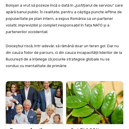
Bolojan a vrut să pozeze încă o dată în „justițiarul de serviciu” care
apără banul public. În realitate, pentru a câștiga puncte ieftine de
popularitate pe plan intern, a expus România ca un partener
volatil, imprevizibil și complet iresponsabil în fața NATO și a
partenerilor occidentali.
Doiceștiul riscă, într-adevăr, să rămână doar un teren gol. Dar nu
din cauza foilor de parcurs, ci din cauza incapacității liderilor de la
București de a înțelege că jocurile strategice globale nu se
conduc cu mentalitate de primărie.