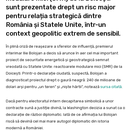
sunt prezentate drept un risc major
pentru relația strategică dintre
România și Statele Unite, într-un
context geopolitic extrem de sensibil.
În plină criză de reașezare a sferelor de influență, premierul
interimar Ilie Bolojan a decis să arunce în aer cel mai important
proiect de securitate energetică și geostrategică semnat
vreodată cu Statele Unite: reactoarele modulare mici (SMR) de la
Doicești. Printr-o declarație ciudată, suspectă, Bolojan a
diagnosticat proiectul drept o gaură neagră: 240 de milioane de
dolari arși pentru „un teren” și „niște hârtii”, notează
sursa citată
.
Dacă pentru electoratul intern decapitarea simbolică a unor
contracte sună a justiție divină, la Washington decizia a sunat ca o
declarație de război diplomatic. Iată de ce afirmația lui Bolojan
riscă să devină cel mai mare autogol diplomatic din istoria
modernă a României.