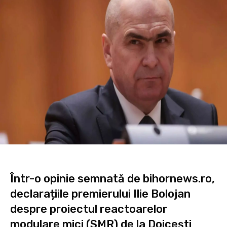
Într-o opinie semnată de
bihornews.ro
,
declarațiile premierului Ilie Bolojan
despre proiectul reactoarelor
modulare mici (SMR) de la Doicești