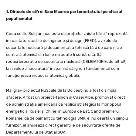
1. Dincolo de cifre: Sacrificarea parteneriatului pe altarul
populismului
Ceea ce Ilie Bolojan numește disprețuitor „niște hârtii” reprezintă,
în realitate, studiile de inginerie și design (FEED), avizele de
securitate nucleară și documentația tehnică fără de care nicio
centrală atomică din lume nu poate fi construită. Să
reduci birocrația de securitate nucleară (OBLIGATORIE, de altfel!)
la nivelde „maculatură” înseamnă să ignori fundamental cum
funcționează industria atomică globală.
Mai grav, proiectul NuScale de la Doicești nu a fost o simplă
afacere. A fost un proiect-fanion al Casei Albe, promovat direct
de administrația americană ca replică strategică la monopolul
energetic al Rusiei și Chinei în Europa de Est. Când premierul
României dă de pământ cu tehnologia SMR, el nu ceartă un simplu
furnizor; el anulează direct garanțiile de securitate oferite de
Departamentului de Stat al SUA.