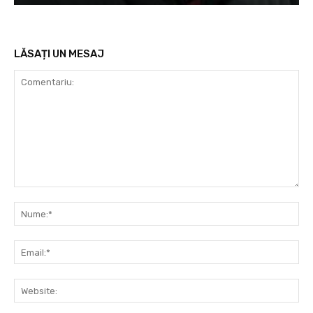
LĂSAȚI UN MESAJ
Comentariu:
Nu
Ema
Web