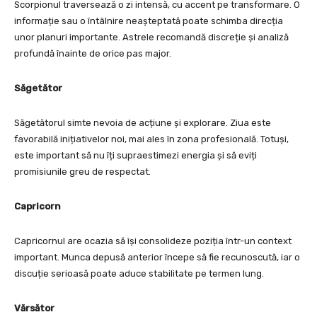
Scorpionul traversează o zi intensă, cu accent pe transformare. O
informație sau o întâlnire neașteptată poate schimba direcția
unor planuri importante. Astrele recomandă discreție și analiză
profundă înainte de orice pas major.
Săgetător
Săgetătorul simte nevoia de acțiune și explorare. Ziua este
favorabilă inițiativelor noi, mai ales în zona profesională. Totuși,
este important să nu îți supraestimezi energia și să eviți
promisiunile greu de respectat.
Capricorn
Capricornul are ocazia să își consolideze poziția într-un context
important. Munca depusă anterior începe să fie recunoscută, iar o
discuție serioasă poate aduce stabilitate pe termen lung.
Vărsător