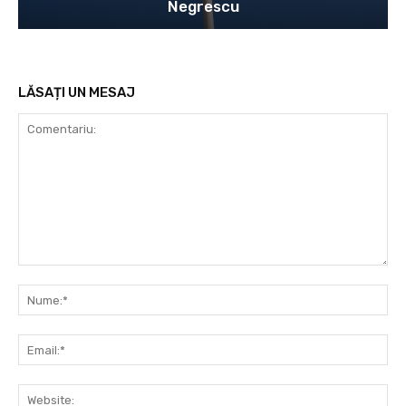
Negrescu
LĂSAȚI UN MESAJ
Comentariu:
Nu
Ema
Web