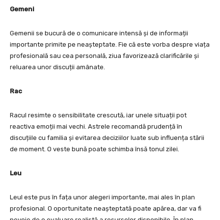
Gemeni
Gemenii se bucură de o comunicare intensă și de informații
importante primite pe neașteptate. Fie că este vorba despre viața
profesională sau cea personală, ziua favorizează clarificările și
reluarea unor discuții amânate.
Rac
Racul resimte o sensibilitate crescută, iar unele situații pot
reactiva emoții mai vechi. Astrele recomandă prudență în
discuțiile cu familia și evitarea deciziilor luate sub influența stării
de moment. O veste bună poate schimba însă tonul zilei.
Leu
Leul este pus în fața unor alegeri importante, mai ales în plan
profesional. O oportunitate neașteptată poate apărea, dar va fi
nevoie de o evaluare realistă a resurselor disponibile. În plan