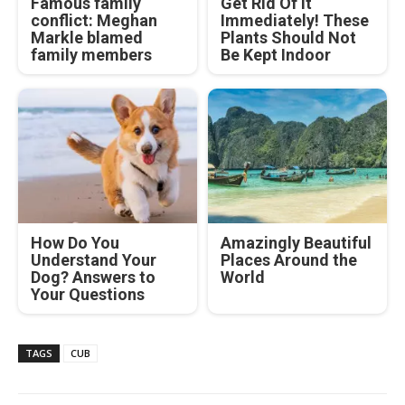
Famous family
Get Rid Of It
conflict: Meghan
Immediately! These
Markle blamed
Plants Should Not
family members
Be Kept Indoor
How Do You
Amazingly Beautiful
Understand Your
Places Around the
Dog? Answers to
World
Your Questions
TAGS
CUB