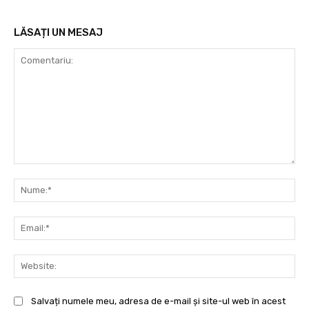
LĂSAȚI UN MESAJ
Comentariu:
Nu
Ema
Web
Salvați numele meu, adresa de e-mail și site-ul web în acest