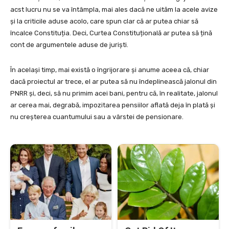
acst lucru nu se va întâmpla, mai ales dacă ne uităm la acele avize
și la criticile aduse acolo, care spun clar că ar putea chiar să
încalce Constituția. Deci, Curtea Constituțională ar putea să țină
cont de argumentele aduse de juriști.
În același timp, mai există o îngrijorare și anume aceea că, chiar
dacă proiectul ar trece, el ar putea să nu îndeplinească jalonul din
PNRR și, deci, să nu primim acei bani, pentru că, în realitate, jalonul
ar cerea mai, degrabă, impozitarea pensiilor aflată deja în plată și
nu creșterea cuantumului sau a vârstei de pensionare.