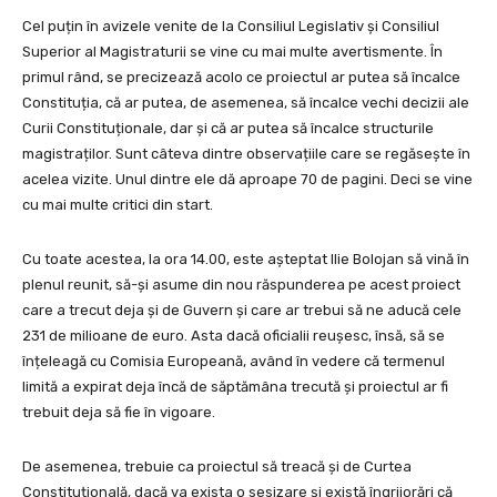
Cel puțin în avizele venite de la Consiliul Legislativ și Consiliul
Superior al Magistraturii se vine cu mai multe avertismente. În
primul rând, se precizează acolo ce proiectul ar putea să încalce
Constituția, că ar putea, de asemenea, să încalce vechi decizii ale
Curii Constituționale, dar și că ar putea să încalce structurile
magistraților. Sunt câteva dintre observațiile care se regăsește în
acelea vizite. Unul dintre ele dă aproape 70 de pagini. Deci se vine
cu mai multe critici din start.
Cu toate acestea, la ora 14.00, este așteptat Ilie Bolojan să vină în
plenul reunit, să-și asume din nou răspunderea pe acest proiect
care a trecut deja și de Guvern și care ar trebui să ne aducă cele
231 de milioane de euro. Asta dacă oficialii reușesc, însă, să se
înțeleagă cu Comisia Europeană, având în vedere că termenul
limită a expirat deja încă de săptămâna trecută și proiectul ar fi
trebuit deja să fie în vigoare.
De asemenea, trebuie ca proiectul să treacă și de Curtea
Constituțională, dacă va exista o sesizare și există îngrijorări că