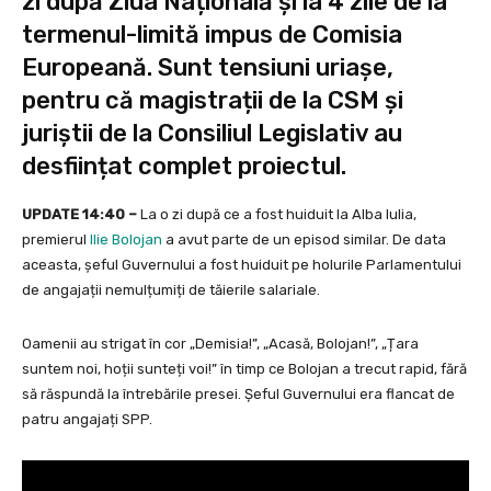
zi după Ziua Națională și la 4 zile de la
termenul-limită impus de Comisia
Europeană. Sunt tensiuni uriașe,
pentru că magistrații de la CSM și
juriștii de la Consiliul Legislativ au
desființat complet proiectul.
UPDATE 14:40 –
La o zi după ce a fost huiduit la Alba Iulia,
premierul
Ilie Bolojan
a avut parte de un episod similar. De data
aceasta, șeful Guvernului a fost huiduit pe holurile Parlamentului
de angajații nemulțumiți de tăierile salariale.
Oamenii au strigat în cor „Demisia!”, „Acasă, Bolojan!”, „Țara
suntem noi, hoții sunteți voi!” în timp ce Bolojan a trecut rapid, fără
să răspundă la întrebările presei. Șeful Guvernului era flancat de
patru angajați SPP.