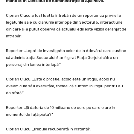
mandat în Consiliul de Administrație al Apa Nova.
Ciprian Ciucu a fost luat la întrebări de un reporter cu privire la
legăturile sale cu clanurile interlope din Sectorul 6, interacțiune
din care s-a putut observa că actualul edil este vizibil deranjat de
întrebări.
Reporter: „Legat de investigația celor de la Adevărul care susține
că administrația Sectorului 6 ar fi girat Piața Gorjului către un
personaj din lumea interlopă.”
Ciprian Ciucu: „Este o prostie, acolo este un litigiu, acolo nu
aveam cum să îi executăm, tocmai că suntem în litigiu pentru a-i
da afară.”
Reporter: „Și datoria de 10 milioane de euro pe care o are în
momentul de față piața?”
Ciprian Ciucu: „Trebuie recuperată în instanță”.