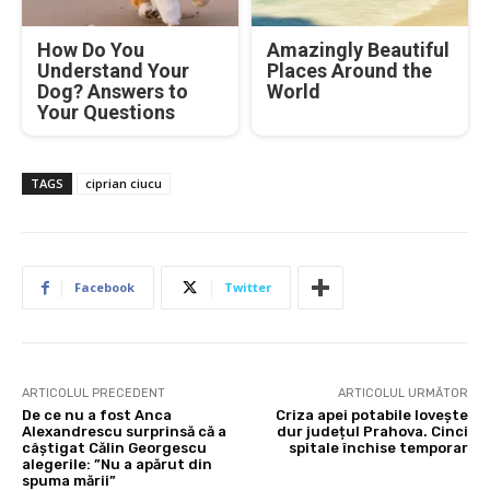
How Do You
Amazingly Beautiful
Understand Your
Places Around the
Dog? Answers to
World
Your Questions
TAGS
ciprian ciucu
Facebook
Twitter
ARTICOLUL PRECEDENT
ARTICOLUL URMĂTOR
De ce nu a fost Anca
Criza apei potabile lovește
Alexandrescu surprinsă că a
dur județul Prahova. Cinci
câștigat Călin Georgescu
spitale închise temporar
alegerile: ”Nu a apărut din
spuma mării”