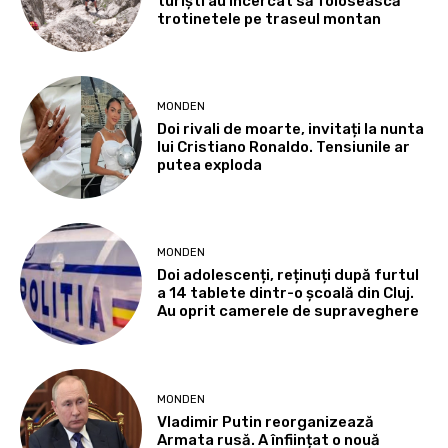
turiști au încercat să folosească
trotinetele pe traseul montan
MONDEN
Doi rivali de moarte, invitați la nunta
lui Cristiano Ronaldo. Tensiunile ar
putea exploda
MONDEN
Doi adolescenți, reținuți după furtul
a 14 tablete dintr-o școală din Cluj.
Au oprit camerele de supraveghere
MONDEN
Vladimir Putin reorganizează
Armata rusă. A înființat o nouă