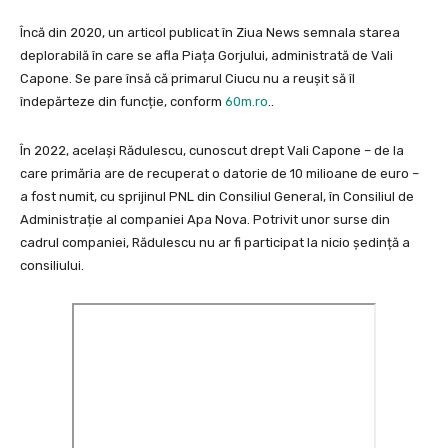
Încă din 2020, un articol publicat în Ziua News semnala starea
deplorabilă în care se afla Piața Gorjului, administrată de Vali
Capone. Se pare însă că primarul Ciucu nu a reușit să îl
îndepărteze din funcție, conform
60m.ro
..
În 2022, același Rădulescu, cunoscut drept Vali Capone – de la
care primăria are de recuperat o datorie de 10 milioane de euro –
a fost numit, cu sprijinul PNL din Consiliul General, în Consiliul de
Administrație al companiei Apa Nova. Potrivit unor surse din
cadrul companiei, Rădulescu nu ar fi participat la nicio ședință a
consiliului.