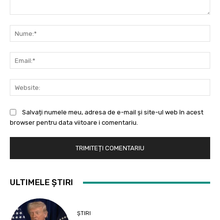
Comentariu:
Nu
Ema
Web
Salvați numele meu, adresa de e-mail și site-ul web în acest
browser pentru data viitoare i comentariu.
ULTIMELE ȘTIRI
ȘTIRI