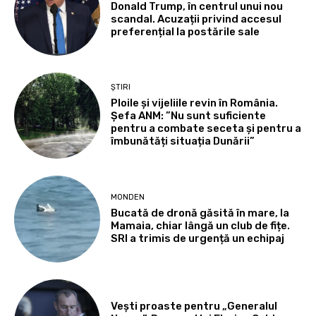
Donald Trump, în centrul unui nou
scandal. Acuzații privind accesul
preferențial la postările sale
ȘTIRI
Ploile și vijeliile revin în România.
Șefa ANM: ”Nu sunt suficiente
pentru a combate seceta și pentru a
îmbunătăți situația Dunării”
MONDEN
Bucată de dronă găsită în mare, la
Mamaia, chiar lângă un club de fițe.
SRI a trimis de urgență un echipaj
Vești proaste pentru „Generalul