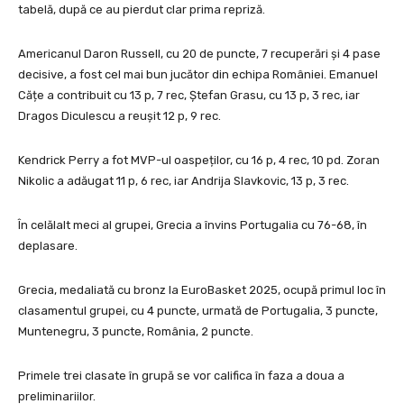
tabelă, după ce au pierdut clar prima repriză.
Americanul Daron Russell, cu 20 de puncte, 7 recuperări și 4 pase
decisive, a fost cel mai bun jucător din echipa României. Emanuel
Cățe a contribuit cu 13 p, 7 rec, Ștefan Grasu, cu 13 p, 3 rec, iar
Dragos Diculescu a reușit 12 p, 9 rec.
Kendrick Perry a fot MVP-ul oaspeților, cu 16 p, 4 rec, 10 pd. Zoran
Nikolic a adăugat 11 p, 6 rec, iar Andrija Slavkovic, 13 p, 3 rec.
În celălalt meci al grupei, Grecia a învins Portugalia cu 76-68, în
deplasare.
Grecia, medaliată cu bronz la EuroBasket 2025, ocupă primul loc în
clasamentul grupei, cu 4 puncte, urmată de Portugalia, 3 puncte,
Muntenegru, 3 puncte, România, 2 puncte.
Primele trei clasate în grupă se vor califica în faza a doua a
preliminariilor.