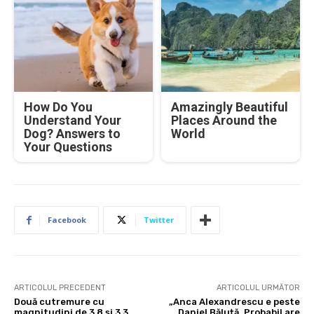
How Do You
Amazingly Beautiful
Understand Your
Places Around the
Dog? Answers to
World
Your Questions
Facebook
Twitter
ARTICOLUL PRECEDENT
ARTICOLUL URMĂTOR
Două cutremure cu
„Anca Alexandrescu e peste
magnitudini de 3,8 şi 3,3
Daniel Băluță. Probabil are