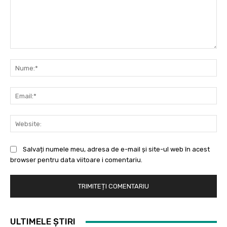
Comentariu:
Nu
Ema
Web
Salvați numele meu, adresa de e-mail și site-ul web în acest
browser pentru data viitoare i comentariu.
ULTIMELE ȘTIRI