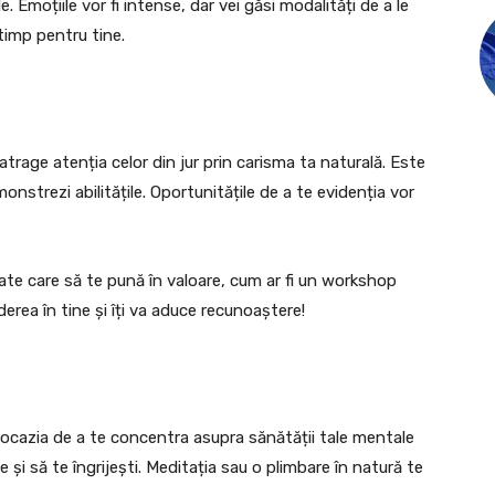
e. Emoțiile vor fi intense, dar vei găsi modalități de a le
 timp pentru tine.
trage atenția celor din jur prin carisma ta naturală. Este
emonstrezi abilitățile. Oportunitățile de a te evidenția vor
itate care să te pună în valoare, cum ar fi un workshop
erea în tine și îți va aduce recunoaștere!
 ocazia de a te concentra asupra sănătății tale mentale
le și să te îngrijești. Meditația sau o plimbare în natură te