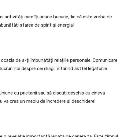
 activități care îți aduce bucurie, fie că este vorba de
îmbunătăți starea de spirit și energia!
ocazia de a-ți îmbunătăți relațiile personale. Comunicare
lucruri noi despre cei dragi, întărind astfel legăturile
niune cu prietenii sau să discuți deschis cu cineva
u va crea un mediu de încredere și deschidere!
 o revelație importantă legată de cariera ta. Este timpul