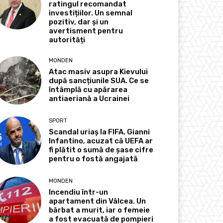
ratingul recomandat
investițiilor. Un semnal
pozitiv, dar și un
avertisment pentru
autorități
MONDEN
Atac masiv asupra Kievului
după sancțiunile SUA. Ce se
întâmplă cu apărarea
antiaeriană a Ucrainei
SPORT
Scandal uriaș la FIFA. Gianni
Infantino, acuzat că UEFA ar
fi plătit o sumă de șase cifre
pentru o fostă angajată
MONDEN
Incendiu într-un
apartament din Vâlcea. Un
bărbat a murit, iar o femeie
a fost evacuată de pompieri