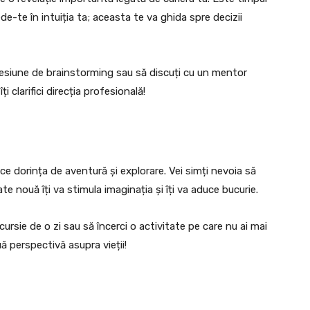
crede-te în intuiția ta; aceasta te va ghida spre decizii
 sesiune de brainstorming sau să discuți cu un mentor
i clarifici direcția profesională!
e dorința de aventură și explorare. Vei simți nevoia să
tate nouă îți va stimula imaginația și îți va aduce bucurie.
ursie de o zi sau să încerci o activitate pe care nu ai mai
ă perspectivă asupra vieții!