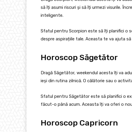
să îți asumi riscuri și să îți urmezi visurile. În
inteligente.
Sfatul pentru Scorpion este să îți planifici o
despre aspirațiile tale. Aceasta te va ajuta să îț
Horoscop Săgetător
Dragă Săgetător, weekendul acesta îți va aduc
ieși din rutina zilnică. O călătorie sau o activi
Sfatul pentru Săgetător este să planifici o exc
făcut-o până acum. Aceasta îți va oferi o nou
Horoscop Capricorn