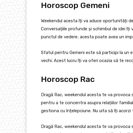
Horoscop Gemeni
Weekendul acesta îți va aduce oportunități de
Conversațiile profunde și schimbul de idei îți
punctul de vedere; acesta poate avea un impac
Sfatul pentru Gemeni este să participi la un e
vechi. Acest lucru îți va oferi ocazia să te re
Horoscop Rac
Dragă Rac, weekendul acesta te va provoca să 
pentru a te concentra asupra relațiilor familial
gestiona cu înțelepciune. Nu uita să îți acorzi
Dragă Rac, weekendul acesta te va provoca să 