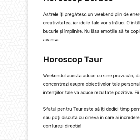
Astrele îți pregătesc un weekend plin de energie
creativitatea, iar ideile tale vor străluci. O înt
bucurie și împlinire. Nu lăsa emoțiile să te c
avansa.
Horoscop Taur
Weekendul acesta aduce cu sine provocări, da
concentrezi asupra obiectivelor tale personale.
intențiilor tale va aduce rezultate pozitive. Fii 
Sfatul pentru Taur este să îți dedici timp pent
sau poți discuta cu cineva în care ai încredere 
conturezi direcția!