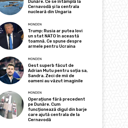
Dunăre. Ce se întâmplă la
Cernavodă și la centrala
nucleară din Ungaria
MONDEN
Trump: Rusia ar putea lovi
un stat NATO în această
toamnă. Ce spune despre
armele pentru Ucraina
MONDEN
Gest superb făcut de
Adrian Mutu pentru soția sa,
Sandra. Zeci de mii de
oameni au văzut imaginile
MONDEN
Operațiune fără precedent
pe Dunăre. Cum
funcționează digul din barje
care ajută centrala de la
Cernavodă