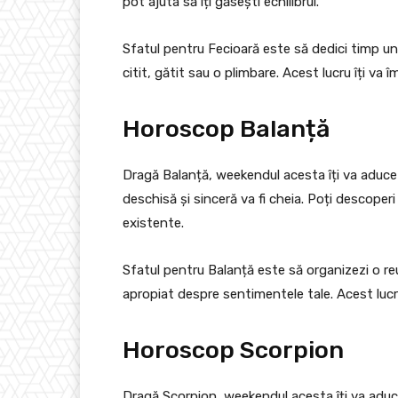
pot ajuta să îți găsești echilibrul.
Sfatul pentru Fecioară este să dedici timp unei
citit, gătit sau o plimbare. Acest lucru îți va 
Horoscop Balanță
Dragă Balanță, weekendul acesta îți va aduce 
deschisă și sinceră va fi cheia. Poți descoperi 
existente.
Sfatul pentru Balanță este să organizezi o reu
apropiat despre sentimentele tale. Acest lucr
Horoscop Scorpion
Dragă Scorpion, weekendul acesta îți va aduce