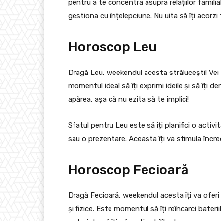
pentru a te concentra asupra relațiilor familial
gestiona cu înțelepciune. Nu uita să îți acorzi
Horoscop Leu
Dragă Leu, weekendul acesta strălucești! Vei a
momentul ideal să îți exprimi ideile și să îți d
apărea, așa că nu ezita să te implici!
Sfatul pentru Leu este să îți planifici o activ
sau o prezentare. Aceasta îți va stimula încred
Horoscop Fecioară
Dragă Fecioară, weekendul acesta îți va oferi
și fizice. Este momentul să îți reîncarci baterii