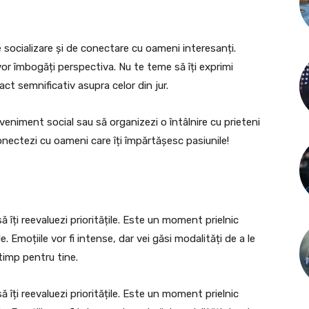
 socializare și de conectare cu oameni interesanți.
 vor îmbogăți perspectiva. Nu te teme să îți exprimi
t semnificativ asupra celor din jur.
veniment social sau să organizezi o întâlnire cu prieteni
conectezi cu oameni care îți împărtășesc pasiunile!
îți reevaluezi prioritățile. Este un moment prielnic
e. Emoțiile vor fi intense, dar vei găsi modalități de a le
 timp pentru tine.
îți reevaluezi prioritățile. Este un moment prielnic