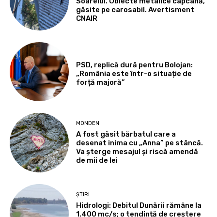
Soarelui. Obiecte metalice capcană,
găsite pe carosabil. Avertisment
CNAIR
PSD, replică dură pentru Bolojan:
„România este într-o situație de
forță majoră”
MONDEN
A fost găsit bărbatul care a
desenat inima cu „Anna” pe stâncă.
Va șterge mesajul și riscă amendă
de mii de lei
ȘTIRI
Hidrologi: Debitul Dunării rămâne la
1.400 mc/s; o tendință de creștere