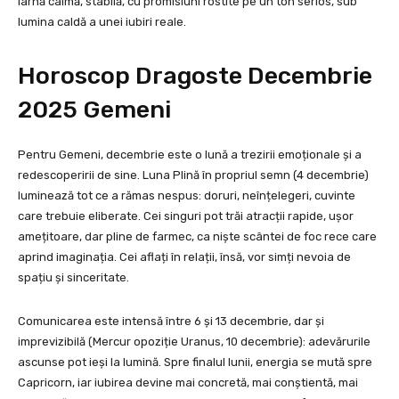
iarnă calmă, stabilă, cu promisiuni rostite pe un ton serios, sub
lumina caldă a unei iubiri reale.
Horoscop Dragoste Decembrie
2025 Gemeni
Pentru Gemeni, decembrie este o lună a trezirii emoționale și a
redescoperirii de sine. Luna Plină în propriul semn (4 decembrie)
luminează tot ce a rămas nespus: doruri, neînțelegeri, cuvinte
care trebuie eliberate. Cei singuri pot trăi atracții rapide, ușor
amețitoare, dar pline de farmec, ca niște scântei de foc rece care
aprind imaginația. Cei aflați în relații, însă, vor simți nevoia de
spațiu și sinceritate.
Comunicarea este intensă între 6 și 13 decembrie, dar și
imprevizibilă (Mercur opoziție Uranus, 10 decembrie): adevărurile
ascunse pot ieși la lumină. Spre finalul lunii, energia se mută spre
Capricorn, iar iubirea devine mai concretă, mai conștientă, mai