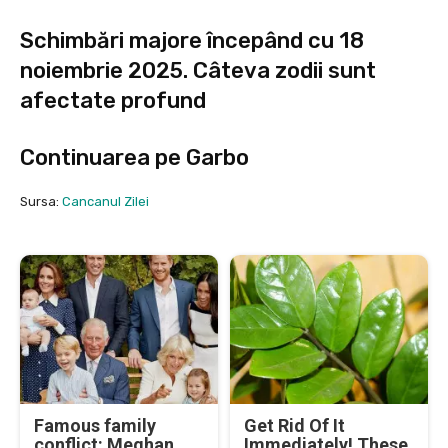
Schimbări majore începând cu 18
noiembrie 2025. Câteva zodii sunt
afectate profund
Continuarea pe
Garbo
Sursa:
Cancanul Zilei
Famous family
Get Rid Of It
conflict: Meghan
Immediately! These