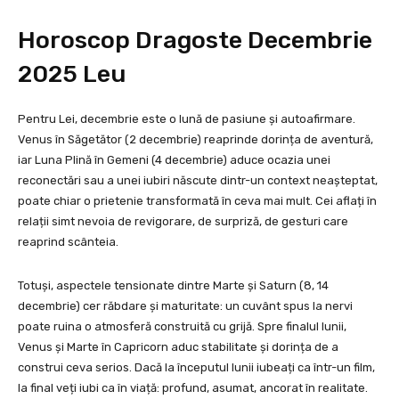
Horoscop Dragoste Decembrie
2025 Leu
Pentru Lei, decembrie este o lună de pasiune și autoafirmare.
Venus în Săgetător (2 decembrie) reaprinde dorința de aventură,
iar Luna Plină în Gemeni (4 decembrie) aduce ocazia unei
reconectări sau a unei iubiri născute dintr-un context neașteptat,
poate chiar o prietenie transformată în ceva mai mult. Cei aflați în
relații simt nevoia de revigorare, de surpriză, de gesturi care
reaprind scânteia.
Totuși, aspectele tensionate dintre Marte și Saturn (8, 14
decembrie) cer răbdare și maturitate: un cuvânt spus la nervi
poate ruina o atmosferă construită cu grijă. Spre finalul lunii,
Venus și Marte în Capricorn aduc stabilitate și dorința de a
construi ceva serios. Dacă la începutul lunii iubeați ca într-un film,
la final veți iubi ca în viață: profund, asumat, ancorat în realitate.