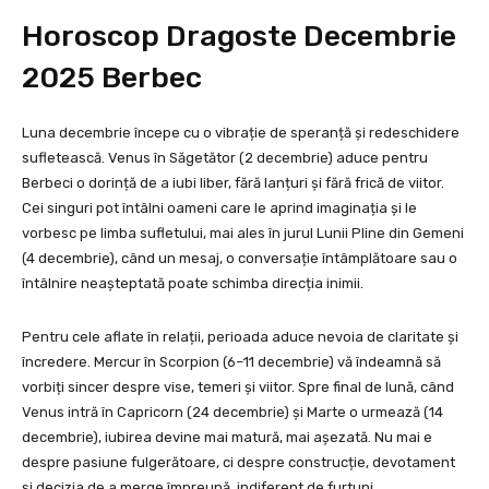
Horoscop Dragoste Decembrie
2025 Berbec
Luna decembrie începe cu o vibrație de speranță și redeschidere
sufletească. Venus în Săgetător (2 decembrie) aduce pentru
Berbeci o dorință de a iubi liber, fără lanțuri și fără frică de viitor.
Cei singuri pot întâlni oameni care le aprind imaginația și le
vorbesc pe limba sufletului, mai ales în jurul Lunii Pline din Gemeni
(4 decembrie), când un mesaj, o conversație întâmplătoare sau o
întâlnire neașteptată poate schimba direcția inimii.
Pentru cele aflate în relații, perioada aduce nevoia de claritate și
încredere. Mercur în Scorpion (6–11 decembrie) vă îndeamnă să
vorbiți sincer despre vise, temeri și viitor. Spre final de lună, când
Venus intră în Capricorn (24 decembrie) și Marte o urmează (14
decembrie), iubirea devine mai matură, mai așezată. Nu mai e
despre pasiune fulgerătoare, ci despre construcție, devotament
și decizia de a merge împreună, indiferent de furtuni.