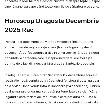
ancorată în real. Nu mai e despre cuvinte, ci despre fapte. Despre
cine rămâne aproape când toate luminile de sărbătoare se sting.
Horoscop Dragoste Decembrie
2025 Rac
Pentru Raci, decembrie are vibrația vindecării. Începutul lunii
aduce un val de liniște și înțelegere (Mercur trigon Jupiter, 6
decembrie), perfect pentru a lăsa în urmă vechile răni. Cei singuri
pot întâlni o persoană care le inspiră încredere și le trezește
dorința de a iubi din nou, dar fără graba și fanteziile trecutului.
În relații, energia Lunii Noi din Săgetător (19 decembrie) aduce o
respirație nouă: dorința de a vă construi fericirea zi de zi, nu doar
de a o visa. Când Venus intră în Capricorn (24 decembrie), iubirea
devine mai profundă, mai serioasă: parteneriatele se clarifică, iar
legăturile care rezistă acum sunt cele care pot dura ani. Este o
lună a siguranței emoționale, dar și a recunoașterii propriei valori.