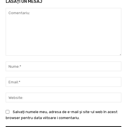
LĂSAȚI UN MESAJ
Comentariu:
Nu
Ema
Web
Salvați numele meu, adresa de e-mail și site-ul web în acest
browser pentru data viitoare i comentariu.