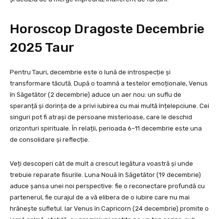
Horoscop Dragoste Decembrie
2025 Taur
Pentru Tauri, decembrie este o lună de introspecție și
transformare tăcută. După o toamnă a testelor emoționale, Venus
în Săgetător (2 decembrie) aduce un aer nou: un suflu de
speranță și dorința de a privi iubirea cu mai multă înțelepciune. Cei
singuri pot fi atrași de persoane misterioase, care le deschid
orizonturi spirituale. În relații, perioada 6–11 decembrie este una
de consolidare și reflecție.
Veți descoperi cât de mult a crescut legătura voastră și unde
trebuie reparate fisurile. Luna Nouă în Săgetător (19 decembrie)
aduce șansa unei noi perspective: fie o reconectare profundă cu
partenerul, fie curajul de a vă elibera de o iubire care nu mai
hrănește sufletul. Iar Venus în Capricorn (24 decembrie) promite o