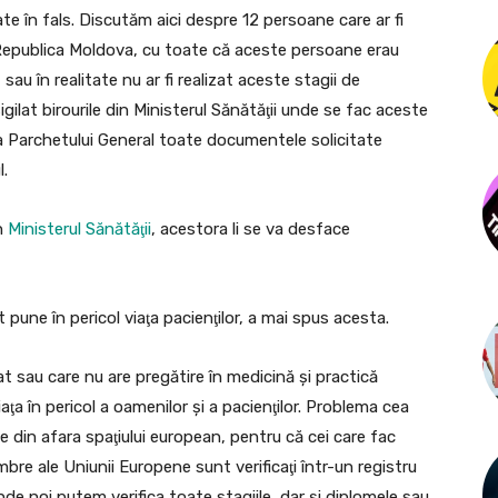
ate în fals. Discutăm aici despre 12 persoane care ar fi
în Republica Moldova, cu toate că aceste persoane erau
 sau în realitate nu ar fi realizat aceste stagii de
igilat birourile din Ministerul Sănătăţii unde se fac aceste
inta Parchetului General toate documentele solicitate
l.
în
Ministerul Sănătăţii
, acestora li se va desface
 pune în pericol viaţa pacienţilor, a mai spus acesta.
at sau care nu are pregătire în medicină şi practică
ţa în pericol a oamenilor şi a pacienţilor. Problema cea
e din afara spaţiului european, pentru că cei care fac
embre ale Uniunii Europene sunt verificaţi într-un registru
nde noi putem verifica toate stagiile, dar şi diplomele sau