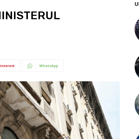
U
MINISTERUL
interest
WhatsApp