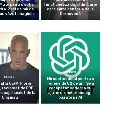
Mutu pentru soția
funcționează digul din barje
dra. Zeci de mii de
care ajută centrala de la
au văzut imaginile
Cernavodă
MONDEN
SPORT
Miracol medical pentru o
l la UEFA! Florin
femeie de 82 de ani. Și-a
, reclamat de FRF
recăpătat vederea cu
apajul sexist de la
ajutorul unei tehnologii
Chișinău
bazate pe AI