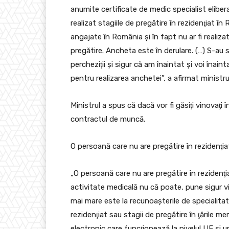
anumite certificate de medic specialist eliber
realizat stagiile de pregătire în rezidenţiat 
angajate în România şi în fapt nu ar fi realizat
pregătire. Ancheta este în derulare. (…) S-au s
percheziţii şi sigur că am înaintat şi voi îna
pentru realizarea anchetei”, a afirmat ministru
Ministrul a spus că dacă vor fi găsiţi vinovaţi 
contractul de muncă.
O persoană care nu are pregătire în rezidenţiat
„O persoană care nu are pregătire în rezidenţi
activitate medicală nu că poate, pune sigur via
mai mare este la recunoaşterile de specialitat
rezidenţiat sau stagii de pregătire în ţările m
electronic care funcţionează la nivelul UE şi u