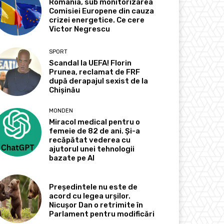
România, sub monitorizarea
Comisiei Europene din cauza
crizei energetice. Ce cere
Victor Negrescu
SPORT
Scandal la UEFA! Florin
Prunea, reclamat de FRF
după derapajul sexist de la
Chișinău
MONDEN
Miracol medical pentru o
femeie de 82 de ani. Și-a
recăpătat vederea cu
ajutorul unei tehnologii
bazate pe AI
Președintele nu este de
acord cu legea urșilor.
Nicușor Dan o retrimite în
Parlament pentru modificări