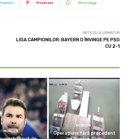
Twitter
Pinterest
WhatsApp
ARTICOLUL URMĂTOR
LIGA CAMPIONILOR: BAYERN O ÎNVINGE PE PSG
CU 2-1
MONDEN
MONDEN
Operațiune fără precedent
superb făcut de
pe Dunăre. Cum