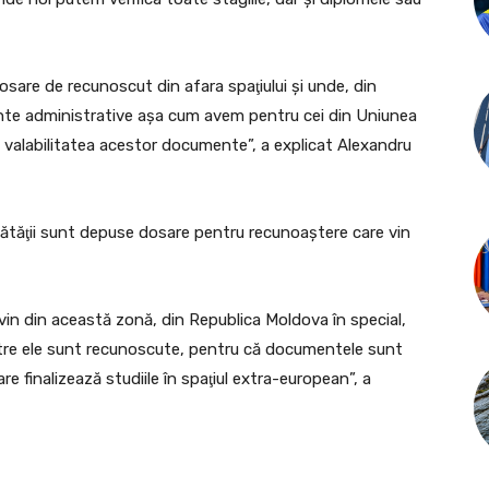
are de recunoscut din afara spaţiului şi unde, din
nte administrative aşa cum avem pentru cei din Uniunea
i valabilitatea acestor documente”, a explicat Alexandru
ănătăţii sunt depuse dosare pentru recunoaştere care vin
in din această zonă, din Republica Moldova în special,
ntre ele sunt recunoscute, pentru că documentele sunt
are finalizează studiile în spaţiul extra-european”, a