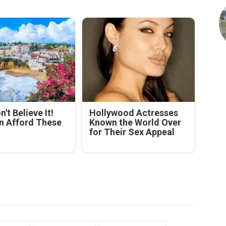
't Believe It!
Hollywood Actresses
n Afford These
Known the World Over
for Their Sex Appeal