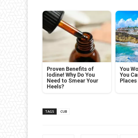
Proven Benefits of
You Won
Iodine! Why Do You
You Ca
Need to Smear Your
Places
Heels?
TAGS
CUB