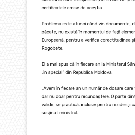
certificatele emise de aceştia.
Problema este atunci când vin documente, dos
păcate, nu există în momentul de faţă eleme
Europeană, pentru a verifica corectitudinea ş
Rogobete.
El a mai spus că în fiecare an la Ministerul S
„în special” din Republica Moldova.
„Avem în fiecare an un număr de dosare care v
dar nu doar pentru recunoaştere. O parte di
valide, se practică, inclusiv pentru rezidenţii c
susţinut ministrul.