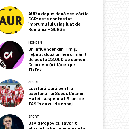
AUR a depus două sesizări la
CCR: este contestat
împrumutul uriaș luat de
România – SURSE
MONDEN
Un influencer din Timiș,
reținut după un live urmărit
de peste 22.000 de oameni.
Ce provocări făcea pe
TikTok
SPORT
Lovitură dură pentru
căpitanul lui Sepsi. Cosmin
Matei, suspendat 9 luni de
TAS în cazul de dopaj
SPORT
David Popovici, favorit
absolut la Europenele de la