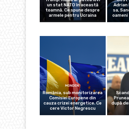
un stat NATO în această
Adrian 
toamnă. Ce spune despre
sa, San
armele pentru Ucraina
oameni 
MONDEN
România, sub monitorizarea
Scanda
Comisiei Europene din
Prunea
cauza crizei energetice. Ce
după der
cere Victor Negrescu