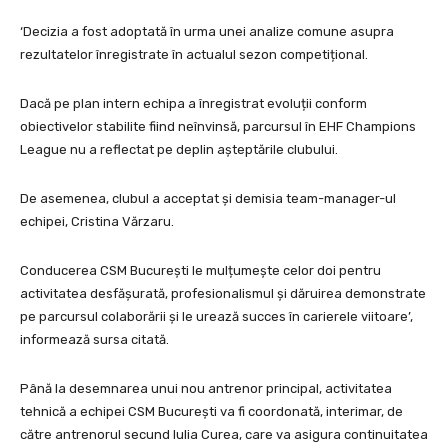
‘Decizia a fost adoptată în urma unei analize comune asupra
rezultatelor înregistrate în actualul sezon competițional.
Dacă pe plan intern echipa a înregistrat evoluții conform
obiectivelor stabilite fiind neînvinsă, parcursul în EHF Champions
League nu a reflectat pe deplin așteptările clubului.
De asemenea, clubul a acceptat și demisia team-manager-ul
echipei, Cristina Vărzaru.
Conducerea CSM București le mulțumește celor doi pentru
activitatea desfășurată, profesionalismul și dăruirea demonstrate
pe parcursul colaborării și le urează succes în carierele viitoare’,
informează sursa citată.
Până la desemnarea unui nou antrenor principal, activitatea
tehnică a echipei CSM București va fi coordonată, interimar, de
către antrenorul secund Iulia Curea, care va asigura continuitatea