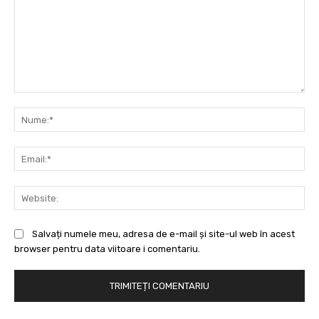
Comentariu:
Nu
Ema
Web
Salvați numele meu, adresa de e-mail și site-ul web în acest
browser pentru data viitoare i comentariu.