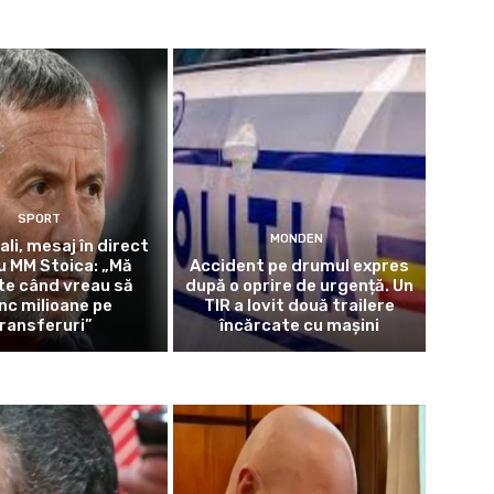
SPORT
MONDEN
ali, mesaj în direct
u MM Stoica: „Mă
Accident pe drumul expres
te când vreau să
după o oprire de urgență. Un
nc milioane pe
TIR a lovit două trailere
ransferuri”
încărcate cu mașini