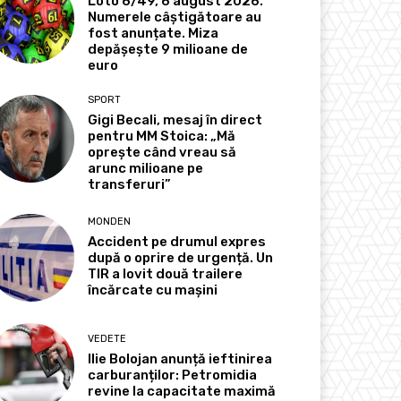
Loto 6/49, 6 august 2026.
Numerele câștigătoare au
fost anunțate. Miza
depășește 9 milioane de
euro
SPORT
Gigi Becali, mesaj în direct
pentru MM Stoica: „Mă
oprește când vreau să
arunc milioane pe
transferuri”
MONDEN
Accident pe drumul expres
după o oprire de urgență. Un
TIR a lovit două trailere
încărcate cu mașini
VEDETE
Ilie Bolojan anunță ieftinirea
carburanților: Petromidia
revine la capacitate maximă