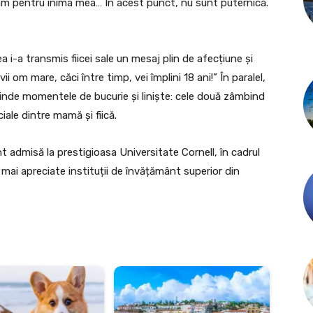
am pentru inima mea… În acest punct, nu sunt puternică.
 i-a transmis fiicei sale un mesaj plin de afecțiune și
vii om mare, căci între timp, vei împlini 18 ani!” În paralel,
rinde momentele de bucurie și liniște: cele două zâmbind
iale dintre mamă și fiică.
t admisă la prestigioasa Universitate Cornell, în cadrul
mai apreciate instituții de învățământ superior din