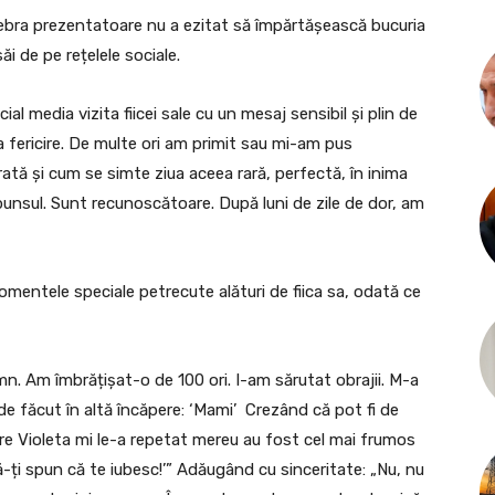
lebra prezentatoare nu a ezitat să împărtășească bucuria
i de pe rețelele sociale.
l media vizita fiicei sale cu un mesaj sensibil și plin de
 fericire. De multe ori am primit sau mi-am pus
ată și cum se simte ziua aceea rară, perfectă, în inima
punsul. Sunt recunoscătoare. După luni de zile de dor, am
mentele speciale petrecute alături de fiica sa, odată ce
omn. Am îmbrățișat-o de 100 ori. I-am sărutat obrajii. M-a
e făcut în altă încăpere: ‘Mami’ Crezând că pot fi de
are Violeta mi le-a repetat mereu au fost cel mai frumos
-ți spun că te iubesc!’” Adăugând cu sinceritate: „Nu, nu