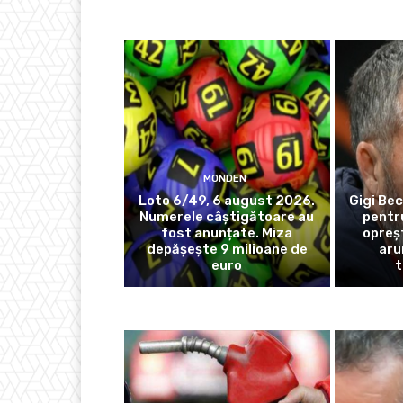
MONDEN
Loto 6/49, 6 august 2026.
Gigi Bec
Numerele câștigătoare au
pentr
fost anunțate. Miza
opreș
depășește 9 milioane de
aru
euro
t