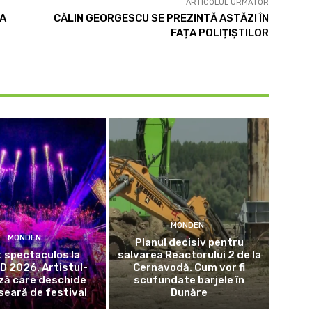
ARTICOLUL URMĂTOR
 A
CĂLIN GEORGESCU SE PREZINTĂ ASTĂZI ÎN
FAȚA POLIȚIȘTILOR
MONDEN
MONDEN
Planul decisiv pentru
 spectaculos la
salvarea Reactorului 2 de la
 2026. Artistul-
Cernavodă. Cum vor fi
ză care deschide
scufundate barjele în
seară de festival
Dunăre