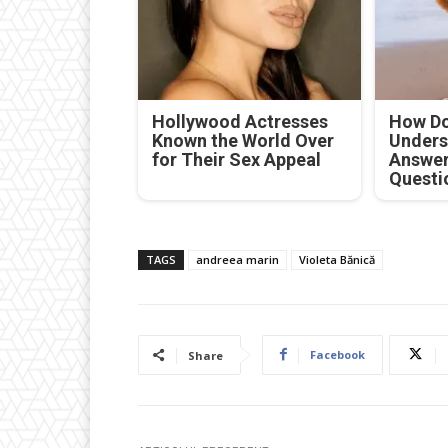
Hollywood Actresses
How Do
Known the World Over
Unders
for Their Sex Appeal
Answer
Questi
TAGS
andreea marin
Violeta Bănică
Facebook
Share