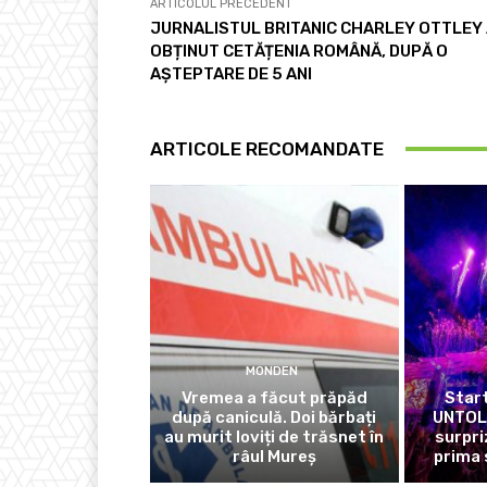
ARTICOLUL PRECEDENT
JURNALISTUL BRITANIC CHARLEY OTTLEY
OBȚINUT CETĂȚENIA ROMÂNĂ, DUPĂ O
AȘTEPTARE DE 5 ANI
ARTICOLE RECOMANDATE
MONDEN
Vremea a făcut prăpăd
Start
după caniculă. Doi bărbați
UNTOLD
au murit loviți de trăsnet în
surpri
râul Mureș
prima 