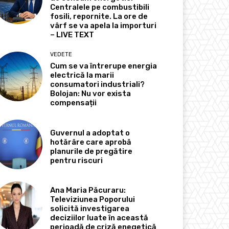
Centralele pe combustibili
fosili, repornite. La ore de
vârf se va apela la importuri
– LIVE TEXT
VEDETE
Cum se va întrerupe energia
electrică la marii
consumatori industriali?
Bolojan: Nu vor exista
compensații
Guvernul a adoptat o
hotărâre care aprobă
planurile de pregătire
pentru riscuri
Ana Maria Păcuraru:
Televiziunea Poporului
solicită investigarea
deciziilor luate în această
perioadă de criză enegetică