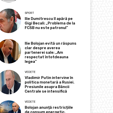
SPORT
Ilie Dumitrescu îl apără pe
Gigi Becali: „Problema de la
FCSB nu este patronul”
Ilie Bolojan evită un răspuns
clar despre averea
partenerei sale: „Am
respectat întotdeauna
legea”
VEDETE
Vladimir Putin intervine în
politica monetară a Rusiei.
Presiunile asupra Băncii
Centrale se intensifică
VEDETE
Bolojan anunță restricțiile
de consum energetic.