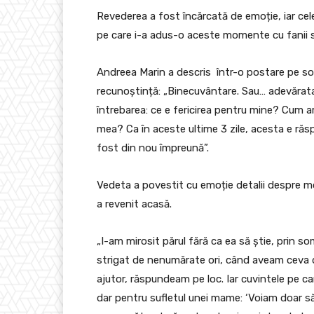
Revederea a fost încărcată de emoție, iar ce
pe care i-a adus-o aceste momente cu fanii să
Andreea Marin a descris într-o postare pe socia
recunoștință: „Binecuvântare. Sau… adevărata
întrebarea: ce e fericirea pentru mine? Cum ar
mea? Ca în aceste ultime 3 zile, acesta e răs
fost din nou împreună”.
Vedeta a povestit cu emoție detalii despre mo
a revenit acasă.
„I-am mirosit părul fără ca ea să știe, prin s
strigat de nenumărate ori, când aveam ceva d
ajutor, răspundeam pe loc. Iar cuvintele pe c
dar pentru sufletul unei mame: ‘Voiam doar să