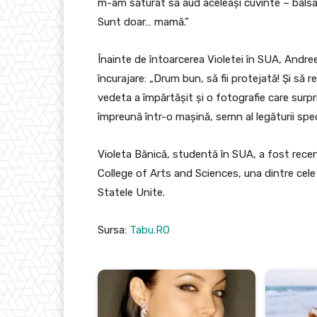
m-am săturat să aud aceleași cuvinte – bals
Sunt doar… mamă.”
Înainte de întoarcerea Violetei în SUA, Andreea
încurajare: „Drum bun, să fii protejată! Și să re
vedeta a împărtășit și o fotografie care surp
împreună într-o mașină, semn al legăturii spec
Violeta Bănică, studentă în SUA, a fost recen
College of Arts and Sciences, una dintre cele 
Statele Unite.
Sursa:
Tabu.RO