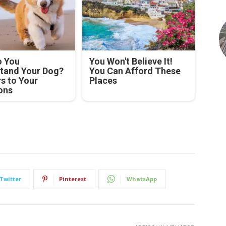
 You
You Won't Believe It!
tand Your Dog?
You Can Afford These
s to Your
Places
ons
Twitter
Pinterest
WhatsApp