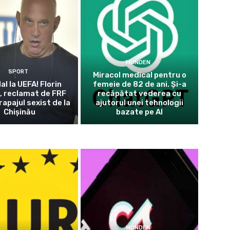
MONDEN
SPORT
Miracol medical pentru o
l la UEFA! Florin
femeie de 82 de ani. Și-a
, reclamat de FRF
recăpătat vederea cu
apajul sexist de la
ajutorul unei tehnologii
Chișinău
bazate pe AI
MONDEN