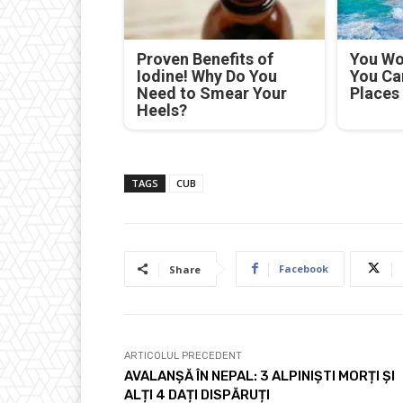
Proven Benefits of
You Won
Iodine! Why Do You
You Ca
Need to Smear Your
Places
Heels?
TAGS
CUB
Facebook
Share
ARTICOLUL PRECEDENT
AVALANȘĂ ÎN NEPAL: 3 ALPINIȘTI MORȚI ȘI
ALȚI 4 DAȚI DISPĂRUȚI