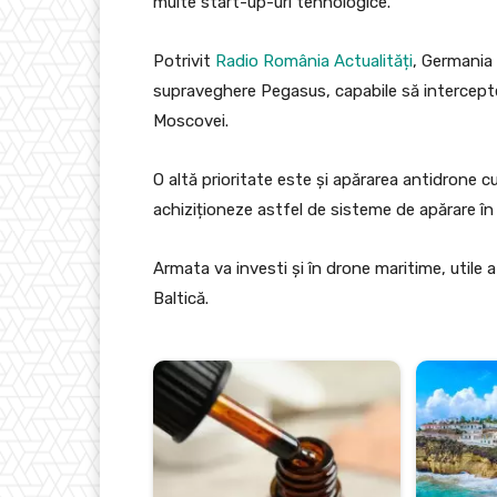
multe start-up-uri tehnologice.
Potrivit
Radio România Actualități
, Germania
supraveghere Pegasus, capabile să intercepte
Moscovei.
O altă prioritate este și apărarea antidrone c
achiziționeze astfel de sisteme de apărare în
Armata va investi și în drone maritime, utile
Baltică.