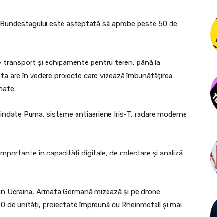
 a Bundestagului este aşteptată să aprobe peste 50 de
e de transport şi echipamente pentru teren, până la
ata are în vedere proiecte care vizează îmbunătățirea
rmate.
 bindate Puma, sisteme antiaeriene Iris-T, radare moderne
portante în capacități digitale, de colectare și analiză
i din Ucraina, Armata Germană mizează și pe drone
0 de unități, proiectate împreună cu Rheinmetall și mai