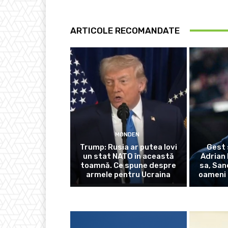
ARTICOLE RECOMANDATE
MONDEN
Trump: Rusia ar putea lovi
Gest 
un stat NATO în această
Adrian 
toamnă. Ce spune despre
sa, San
armele pentru Ucraina
oameni 