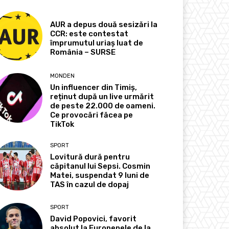
AUR a depus două sesizări la
CCR: este contestat
împrumutul uriaș luat de
România – SURSE
MONDEN
Un influencer din Timiș,
reținut după un live urmărit
de peste 22.000 de oameni.
Ce provocări făcea pe
TikTok
SPORT
Lovitură dură pentru
căpitanul lui Sepsi. Cosmin
Matei, suspendat 9 luni de
TAS în cazul de dopaj
SPORT
David Popovici, favorit
absolut la Europenele de la