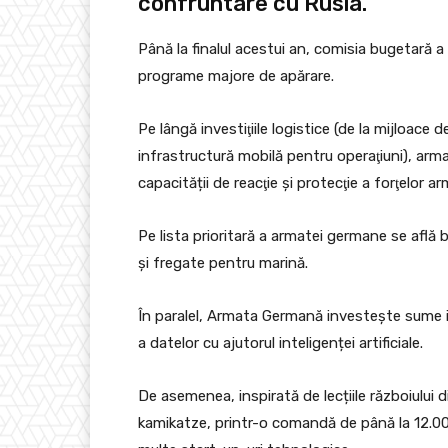
confruntare cu Rusia.
Până la finalul acestui an, comisia bugetară
programe majore de apărare.
Pe lângă investiţiile logistice (de la mijloac
infrastructură mobilă pentru operaţiuni), arm
capacității de reacţie şi protecţie a forţelor a
Pe lista prioritară a armatei germane se află
și fregate pentru marină.
În paralel, Armata Germană investește sume im
a datelor cu ajutorul inteligenței artificiale.
De asemenea, inspirată de lecțiile războiulu
kamikatze, printr-o comandă de până la 12.00