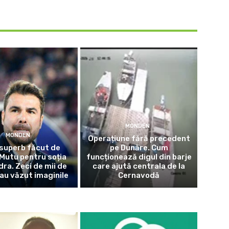
MONDEN
MONDEN
Operațiune fără precedent
superb făcut de
pe Dunăre. Cum
Mutu pentru soția
funcționează digul din barje
dra. Zeci de mii de
care ajută centrala de la
au văzut imaginile
Cernavodă