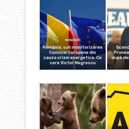
MONDEN
România, sub monitorizarea
Scanda
Comisiei Europene din
Prunea
cauza crizei energetice. Ce
după der
cere Victor Negrescu