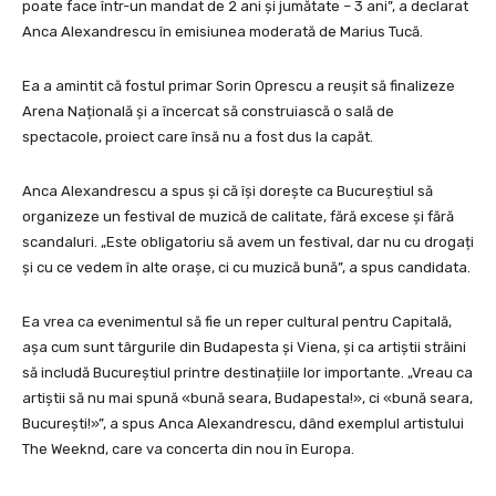
poate face într-un mandat de 2 ani și jumătate – 3 ani”, a declarat
Anca Alexandrescu în emisiunea moderată de Marius Tucă.
Ea a amintit că fostul primar Sorin Oprescu a reușit să finalizeze
Arena Națională și a încercat să construiască o sală de
spectacole, proiect care însă nu a fost dus la capăt.
Anca Alexandrescu a spus și că își dorește ca Bucureștiul să
organizeze un festival de muzică de calitate, fără excese și fără
scandaluri. „Este obligatoriu să avem un festival, dar nu cu drogați
și cu ce vedem în alte orașe, ci cu muzică bună”, a spus candidata.
Ea vrea ca evenimentul să fie un reper cultural pentru Capitală,
așa cum sunt târgurile din Budapesta și Viena, și ca artiștii străini
să includă Bucureștiul printre destinațiile lor importante. „Vreau ca
artiștii să nu mai spună «bună seara, Budapesta!», ci «bună seara,
București!»”, a spus Anca Alexandrescu, dând exemplul artistului
The Weeknd, care va concerta din nou în Europa.