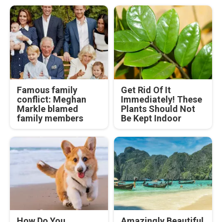
Famous family
Get Rid Of It
conflict: Meghan
Immediately! These
Markle blamed
Plants Should Not
family members
Be Kept Indoor
How Do You
Amazingly Beautiful