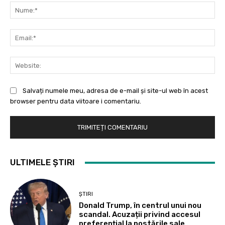
Nu
Ema
Web
Salvați numele meu, adresa de e-mail și site-ul web în acest
browser pentru data viitoare i comentariu.
ULTIMELE ȘTIRI
ȘTIRI
Donald Trump, în centrul unui nou
scandal. Acuzații privind accesul
preferențial la postările sale