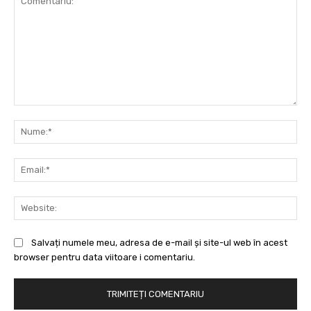
Comentariu:
Nu
Ema
Web
Salvați numele meu, adresa de e-mail și site-ul web în acest
browser pentru data viitoare i comentariu.