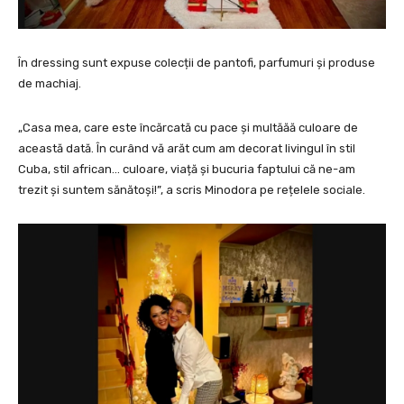
În dressing sunt expuse colecții de pantofi, parfumuri și produse
de machiaj.
„Casa mea, care este încărcată cu pace și multăăă culoare de
această dată. În curând vă arăt cum am decorat livingul în stil
Cuba, stil african… culoare, viață și bucuria faptului că ne-am
trezit și suntem sănătoși!”, a scris Minodora pe rețelele sociale.