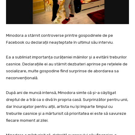
Minodora a stârnit controverse printre gospodinele de pe
Facebook cu declarații neașteptate în ultimul său interviu.
Ea a subliniat importanța curățeniei mâinilor și a evitării treburilor
casnice. Declarațiile ei au stârnit dezbateri aprinse pe rețelele de
socializare, multe gospodine fiind surprinse de abordarea sa
neconvențională.
După ani de muncă intensă, Minodora simte că și-a câștigat
dreptul de a trăi ca o divă în propria casă. Surprinzător pentru unii,
dar încurajator pentru alții, artista nu își împarte timpul cu
treburile casnice și a mărturisit că prioritatea ei este să savureze
fiecare moment al zilei.