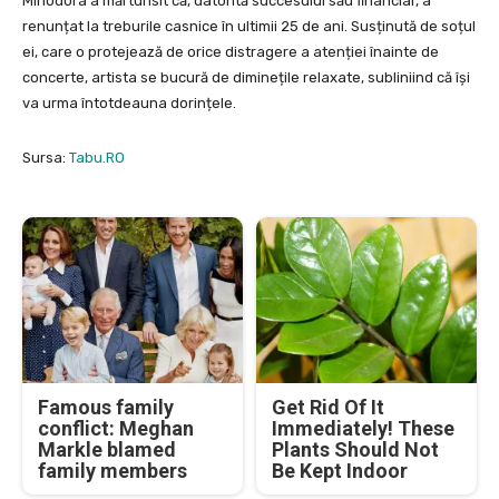
Minodora a mărturisit că, datorită succesului său financiar, a
renunțat la treburile casnice în ultimii 25 de ani. Susținută de soțul
ei, care o protejează de orice distragere a atenției înainte de
concerte, artista se bucură de diminețile relaxate, subliniind că își
va urma întotdeauna dorințele.
Sursa:
Tabu.RO
Famous family
Get Rid Of It
conflict: Meghan
Immediately! These
Markle blamed
Plants Should Not
family members
Be Kept Indoor