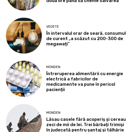
două ore până să cheme salvarea
VEDETE
În intervalul orar de seară, consumul
de curent „a scăzut cu 200-300 de
megawați”
MONDEN
Întreruperea alimentării cu energie
electrică a fabricilor de
medicamente va pune în pericol
pacienții
MONDEN
Lăsau casele fără acoperiș și cereau
zeci de mii de lei. Trei bărbați trimiși
în judecată pentru șantaj și tâlhărie