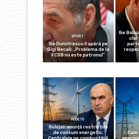
Ilie Bolo
SPORT
clar
Ilie Dumitrescu îl apără pe
parte
Gigi Becali: „Problema de la
respe
FCSB nu este patronul”
VEDETE
Bolojan anunță restricțiile
de consum energetic.
Cum 
Centralele pe combustibili
energia