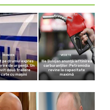
MONDEN
VEDETE
t pe drumul expres
Ilie Bolojan anunță ieftinirea
prire de urgență. Un
carburanților: Petromidia
ovit două trailere
revine la capacitate
rcate cu mașini
maximă