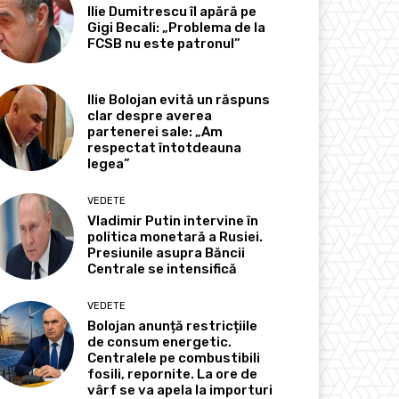
Ilie Dumitrescu îl apără pe
Gigi Becali: „Problema de la
FCSB nu este patronul”
Ilie Bolojan evită un răspuns
clar despre averea
partenerei sale: „Am
respectat întotdeauna
legea”
VEDETE
Vladimir Putin intervine în
politica monetară a Rusiei.
Presiunile asupra Băncii
Centrale se intensifică
VEDETE
Bolojan anunță restricțiile
de consum energetic.
Centralele pe combustibili
fosili, repornite. La ore de
vârf se va apela la importuri