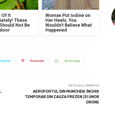
 Of It
Woman Put Iodine on
ately! These
Her Heels. You
 Should Not Be
Wouldn't Believe What
ndoor
Happened
Twitter
Pinterest
WhatsApp
ARTICOLUL URMĂTOR
,
AEROPORTUL DIN MUNCHEN, ÎNCHIS
TEMPORAR DIN CAUZA PREZENŢEI UNOR
DRONE