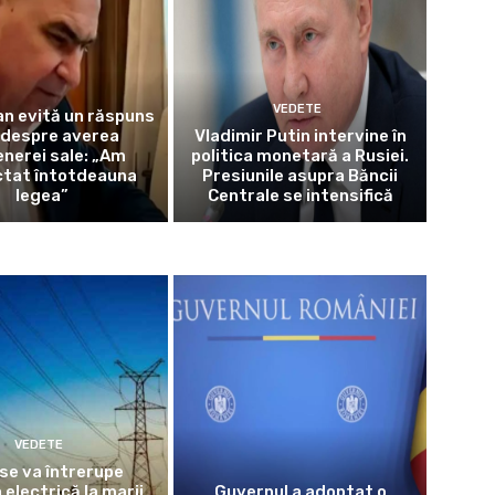
VEDETE
jan evită un răspuns
 despre averea
Vladimir Putin intervine în
nerei sale: „Am
politica monetară a Rusiei.
ctat întotdeauna
Presiunile asupra Băncii
legea”
Centrale se intensifică
VEDETE
se va întrerupe
 electrică la marii
Guvernul a adoptat o