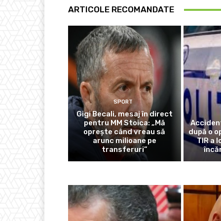
ARTICOLE RECOMANDATE
SPORT
Gigi Becali, mesaj în direct
pentru MM Stoica: „Mă
Acciden
oprește când vreau să
după o o
arunc milioane pe
TIR a l
transferuri”
încă