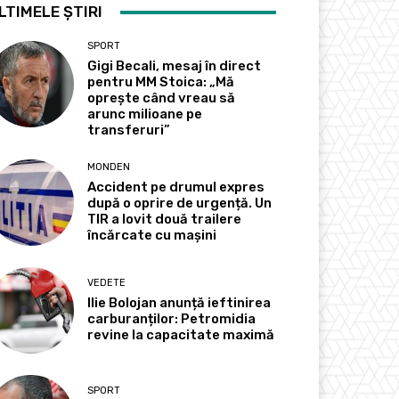
LTIMELE ȘTIRI
SPORT
Gigi Becali, mesaj în direct
pentru MM Stoica: „Mă
oprește când vreau să
arunc milioane pe
transferuri”
MONDEN
Accident pe drumul expres
după o oprire de urgență. Un
TIR a lovit două trailere
încărcate cu mașini
VEDETE
Ilie Bolojan anunță ieftinirea
carburanților: Petromidia
revine la capacitate maximă
SPORT