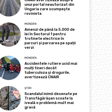
CNAIR avertizează asupra
unui portal neautorizat din
Ungaria care scumpește
rovinieta
MONDEN
Amenzi de până la 5.000 de
lei în Sectorul 1 pentru
trotinete electrice în
parcuri și parcarea pe spații
verzi
MONDEN
Accidentele rutiere ucid mai
mulți tineri decât
tuberculoza și drogurile,
avertizează CNAIR
ȘTIRI
Scandalul inimii desenate pe
Transfăgărășan scoate la
iveală o problemă mult mai
gravă