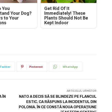
 You
Get Rid Of It
tand Your Dog?
Immediately! These
s to Your
Plants Should Not Be
ons
Kept Indoor
Twitter
Pinterest
WhatsApp
ARTICOLUL URMĂTOR
 ÎN
NATO A DECIS SĂ SE BLINDEZE PE FLANCUL
ESTIC, CA RĂSPUNS LA INCIDENTUL DIN
POLONIA. ÎN CE CONSTĂ NOUA OPERAȚIUNE