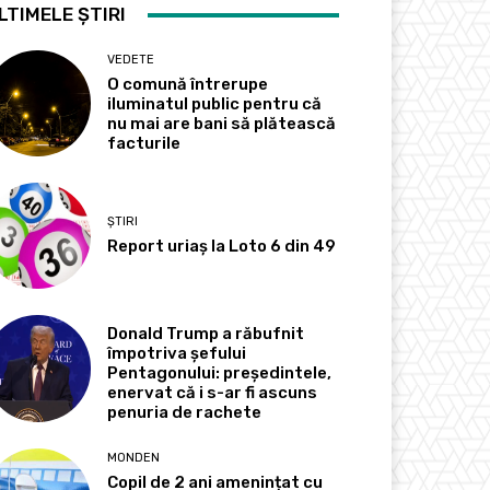
LTIMELE ȘTIRI
VEDETE
O comună întrerupe
iluminatul public pentru că
nu mai are bani să plătească
facturile
ȘTIRI
Report uriaș la Loto 6 din 49
Donald Trump a răbufnit
împotriva șefului
Pentagonului: președintele,
enervat că i s-ar fi ascuns
penuria de rachete
MONDEN
Copil de 2 ani amenințat cu