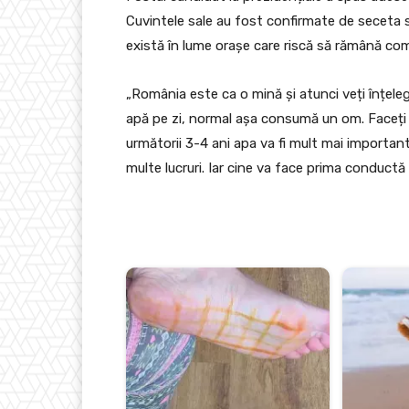
Cuvintele sale au fost confirmate de seceta s
există în lume orașe care riscă să rămână com
„România este ca o mină și atunci veți înțelege 
apă pe zi, normal așa consumă un om. Faceți
următorii 3-4 ani apa va fi mult mai importan
multe lucruri. Iar cine va face prima conduct