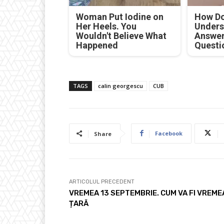
Woman Put Iodine on
How Do
Her Heels. You
Unders
Wouldn't Believe What
Answer
Happened
Questi
TAGS
calin georgescu
CUB
Facebook
Share
ARTICOLUL PRECEDENT
VREMEA 13 SEPTEMBRIE. CUM VA FI VREMEA
ȚARĂ