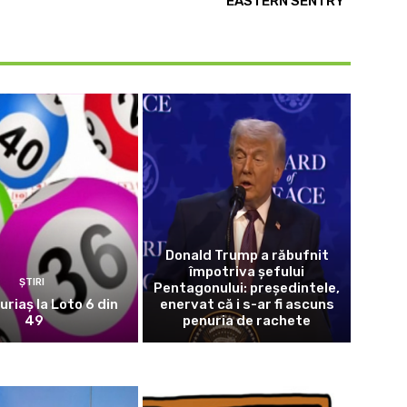
”EASTERN SENTRY”
Donald Trump a răbufnit
împotriva șefului
ȘTIRI
Pentagonului: președintele,
uriaș la Loto 6 din
enervat că i s-ar fi ascuns
49
penuria de rachete