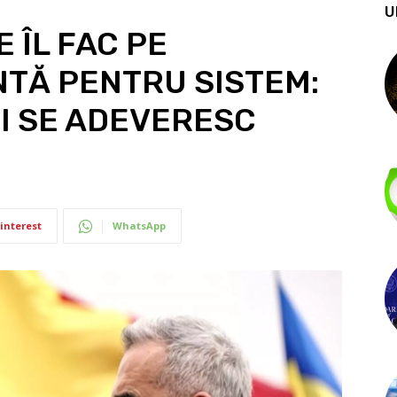
U
 ÎL FAC PE
NTĂ PENTRU SISTEM:
I SE ADEVERESC
interest
WhatsApp