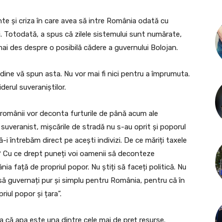
te și criza în care avea să intre România odată cu
ici. Totodată, a spus că zilele sistemului sunt numărate,
mai des despre o posibilă cădere a guvernului Bolojan.
udine vă spun asta. Nu vor mai fi nici pentru a împrumuta.
derul suveraniștilor.
 românii vor deconta furturile de până acum ale
ul suveranist, mișcările de stradă nu s-au oprit și poporul
ă-i întrebăm direct pe acești indivizi. De ce măriți taxele
? Cu ce drept puneți voi oamenii să deconteze
ia față de propriul popor. Nu știți să faceți politică. Nu
i să guvernați pur și simplu pentru România, pentru că în
riul popor și țara”.
a că apa este una dintre cele mai de preț resurse.