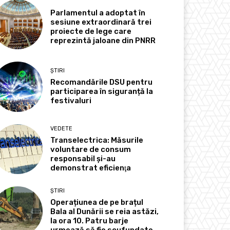
Parlamentul a adoptat în
sesiune extraordinară trei
proiecte de lege care
reprezintă jaloane din PNRR
ȘTIRI
Recomandările DSU pentru
participarea în siguranță la
festivaluri
VEDETE
Transelectrica: Măsurile
voluntare de consum
responsabil şi-au
demonstrat eficienţa
ȘTIRI
Operațiunea de pe brațul
Bala al Dunării se reia astăzi,
la ora 10. Patru barje
urmează să fie scufundate