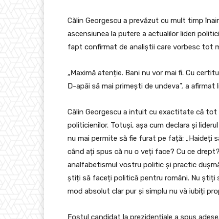
Călin Georgescu a prevăzut cu mult timp înain
ascensiunea la putere a actualilor lideri polit
fapt confirmat de analiștii care vorbesc tot 
„Maximă atenție. Bani nu vor mai fi. Cu certit
D-apăi să mai primești de undeva”, a afirmat li
Călin Georgescu a intuit cu exactitate că tot
politicienilor. Totuși, așa cum declara și lider
nu mai permite să fie furat pe față: „Haideți s
când ați spus că nu o veți face? Cu ce drept
analfabetismul vostru politic și practic dușmăn
știți să faceți politică pentru români. Nu știț
mod absolut clar pur și simplu nu vă iubiți prop
Fostul candidat la prezidențiale a spus adese