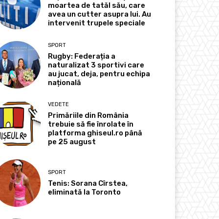
moartea de tatăl său, care
avea un cutter asupra lui. Au
intervenit trupele speciale
SPORT
Rugby: Federația a
naturalizat 3 sportivi care
au jucat, deja, pentru echipa
națională
VEDETE
Primăriile din România
trebuie să fie înrolate în
platforma ghiseul.ro până
pe 25 august
SPORT
Tenis: Sorana Cîrstea,
eliminată la Toronto