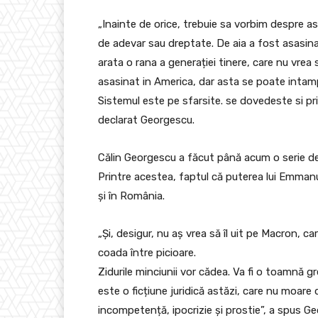
„Inainte de orice, trebuie sa vorbim despre as
de adevar sau dreptate. De aia a fost asasinat
arata o rana a generației tinere, care nu vrea s
asasinat in America, dar asta se poate intamp
Sistemul este pe sfarsite. se dovedeste si pri
declarat Georgescu.
Călin Georgescu a făcut până acum o serie de 
Printre acestea, faptul că puterea lui Emman
și în România.
„Și, desigur, nu aș vrea să îl uit pe Macron, 
coada între picioare.
Zidurile minciunii vor cădea. Va fi o toamnă gr
este o ficțiune juridică astăzi, care nu moare d
incompetență, ipocrizie și prostie”, a spus G