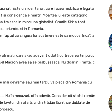
asinat. Este un lider tanar, care facea mobilizare legata
 si consider ca e martir. Moartea lui este categoric
a traiasca in minciuna globalist. Charlie Kirk a fost
la oriunde, si in Romania.
n faptul ca singura lor sustinere este sa induca frica”, a
afirmații care s-au adeverit odată cu trecerea timpului.
uel Macron avea să se prăbușească. Nu doar în Franța, ci
care mai devreme sau mai târziu va pleca din România cu
ea. Nu în necazuri, ci în adevăr. Consider că statul român
e lovituri din afară, ci din trădări lăuntrice dublate de
eorgescu.