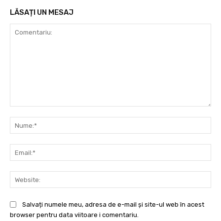
LĂSAȚI UN MESAJ
Comentariu:
Nu
Ema
Web
Salvați numele meu, adresa de e-mail și site-ul web în acest
browser pentru data viitoare i comentariu.