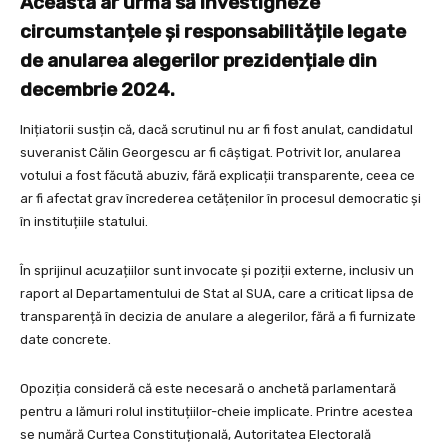
Aceasta ar urma să investigheze
circumstanțele și responsabilitățile legate
de anularea alegerilor prezidențiale din
decembrie 2024.
Inițiatorii susțin că, dacă scrutinul nu ar fi fost anulat, candidatul
suveranist Călin Georgescu ar fi câștigat. Potrivit lor, anularea
votului a fost făcută abuziv, fără explicații transparente, ceea ce
ar fi afectat grav încrederea cetățenilor în procesul democratic și
în instituțiile statului.
În sprijinul acuzațiilor sunt invocate și poziții externe, inclusiv un
raport al Departamentului de Stat al SUA, care a criticat lipsa de
transparență în decizia de anulare a alegerilor, fără a fi furnizate
date concrete.
Opoziția consideră că este necesară o anchetă parlamentară
pentru a lămuri rolul instituțiilor-cheie implicate. Printre acestea
se numără Curtea Constituțională, Autoritatea Electorală