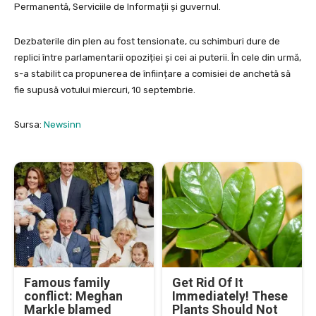
Permanentă, Serviciile de Informații și guvernul.
Dezbaterile din plen au fost tensionate, cu schimburi dure de
replici între parlamentarii opoziției și cei ai puterii. În cele din urmă,
s-a stabilit ca propunerea de înființare a comisiei de anchetă să
fie supusă votului miercuri, 10 septembrie.
Sursa:
Newsinn
Famous family
Get Rid Of It
conflict: Meghan
Immediately! These
Markle blamed
Plants Should Not