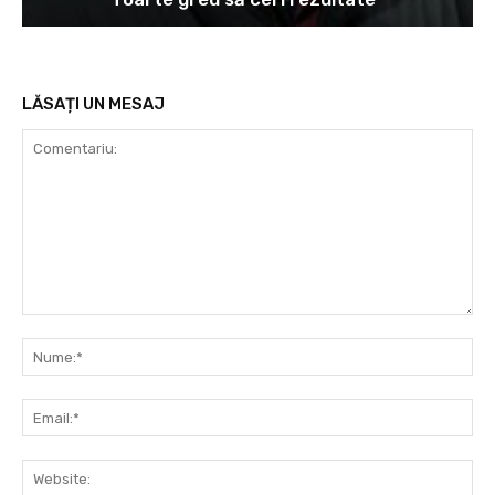
LĂSAȚI UN MESAJ
Comentariu:
Nu
Ema
Web