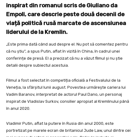
inspirat din romanul scris de Giuliano da
Empoli, care descrie peste două decenii de
viață politică rusă marcate de ascensiunea
liderului de la Kremlin.
„Este prima dată când aud despre el. Nu pot să comentez pentru
că nu știu”, a spus Putin, aflat în vizită în China, în cadrul unei
conferințe de presă. El a precizat că nu a văzut filmul și nu știe
detalii despre subiectul acestuia.
Filmul a fost selectat în competiția oficială a Festivalului de la
Veneția, la sfârșitul lunii august. Povestea urmărește cariera lui
Vadim Baranov, interpretat de actorul Paul Dano, un personaj
inspirat de Vladislav Surkov, consilier apropiat al Kremlinului până
în anul 2020.
Vladimir Putin, aflat la putere în Rusia din anul 2000, este
portretizat pe marele ecran de britanicul Jude Law, unul dintre cei