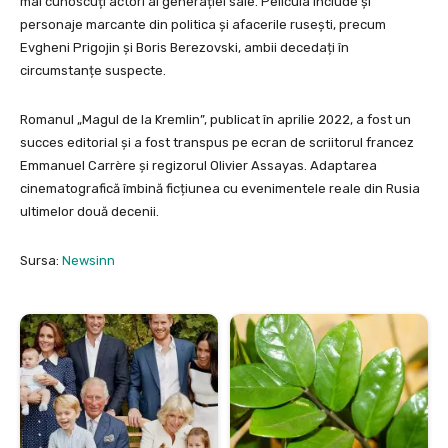
mai cunoscuți actori ai generației sale. Pelicula include și
personaje marcante din politica și afacerile rusești, precum
Evgheni Prigojin și Boris Berezovski, ambii decedați în
circumstanțe suspecte.
Romanul „Magul de la Kremlin”, publicat în aprilie 2022, a fost un
succes editorial și a fost transpus pe ecran de scriitorul francez
Emmanuel Carrère și regizorul Olivier Assayas. Adaptarea
cinematografică îmbină ficțiunea cu evenimentele reale din Rusia
ultimelor două decenii.
Sursa:
Newsinn