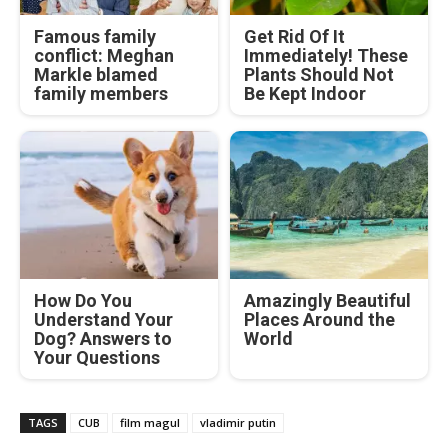
Famous family
Get Rid Of It
conflict: Meghan
Immediately! These
Markle blamed
Plants Should Not
family members
Be Kept Indoor
How Do You
Amazingly Beautiful
Understand Your
Places Around the
Dog? Answers to
World
Your Questions
TAGS
CUB
film magul
vladimir putin