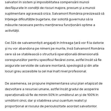
salvatori în sistem și imposibilitatea compensării muncii
desfășurate în condiții de riscuri majore, precum și a muncii
suplimentare agravează criza. Salvamont România precizează că
înțelege dificultățile bugetare, dar solicită guvernului să ia
măsurile necesare pentru menținerea funcționării optime a
activității.
Cei 326 de salvamontiști angajați în întreaga țară vor fi la datorie
și nu vor abandona pe nimeni pe munte, însă Salvamont România
cere să se stabilească o structură operațională dimensionată
corespunzător pentru specificul fiecărei zone, astfel încât să fie
asigurate serviciile de salvare montană, speologică și din alte
locuri greu accesibile la cel mai înalt nivel profesional.
De asemenea, se propune implementarea unui plan etapizat de
dezvoltare a resursei umane, astfel încât gradul de acoperire
operațională să fie de minim 50% în următorul an și de 100% în
următorii cinci, dar și stabilirea unui cuantum realist și
proporțional al riscului de periculozitate acordat salvatorilor.