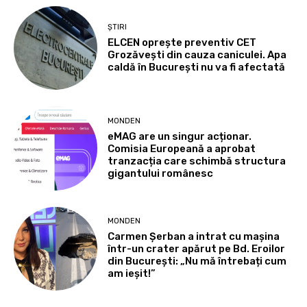
ȘTIRI
ELCEN oprește preventiv CET
Grozăvești din cauza caniculei. Apa
caldă în București nu va fi afectată
MONDEN
eMAG are un singur acționar.
Comisia Europeană a aprobat
tranzacția care schimbă structura
gigantului românesc
MONDEN
Carmen Șerban a intrat cu mașina
într-un crater apărut pe Bd. Eroilor
din București: „Nu mă întrebați cum
am ieșit!”