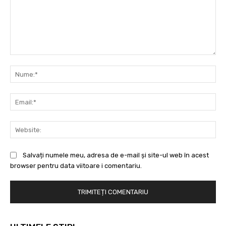
Comentariu:
Nu
Ema
Web
Salvați numele meu, adresa de e-mail și site-ul web în acest
browser pentru data viitoare i comentariu.