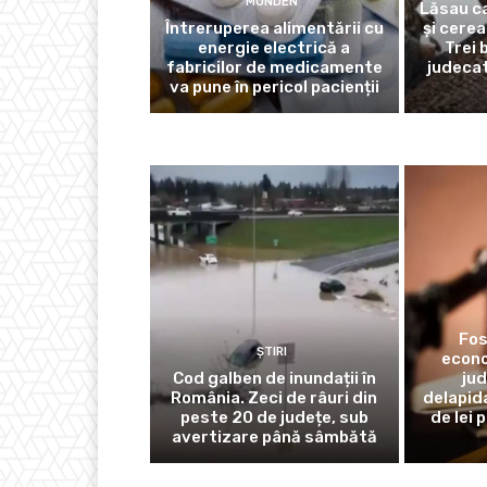
MONDEN
Lăsau ca
Întreruperea alimentării cu
și cerea
energie electrică a
Trei 
fabricilor de medicamente
judecat
va pune în pericol pacienții
Fos
ȘTIRI
econo
Cod galben de inundații în
ju
România. Zeci de râuri din
delapid
peste 20 de județe, sub
de lei 
avertizare până sâmbătă