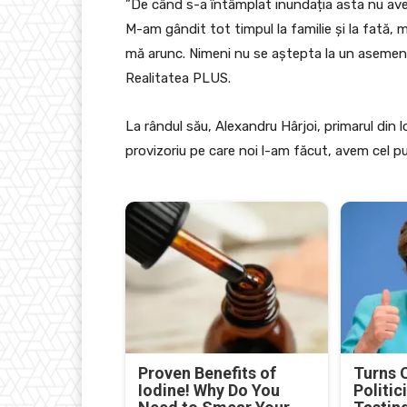
”De când s-a întâmplat inundația asta nu ave
M-am gândit tot timpul la familie și la fată,
mă arunc. Nimeni nu se aștepta la un asemenea
Realitatea PLUS.
La rândul său, Alexandru Hârjoi, primarul din l
provizoriu pe care noi l-am făcut, avem cel pu
Proven Benefits of
Turns 
Iodine! Why Do You
Politic