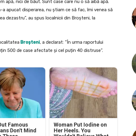
m apă, nici de băut. Sunt case care nu o să aibă apă.
 m-a apucat disperarea, nu știam ce să fac, îmi venea să
 dezastru”, au spus localnicii din Broșteni, la
ocalitatea
Broșteni
, a declarat: ”În urma raportului
țin 500 de case afectate și cel puțin 40 distruse”.
Out Famous
Woman Put Iodine on
ians Don't Mind
Her Heels. You