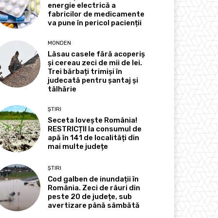
energie electrică a
fabricilor de medicamente
va pune în pericol pacienții
MONDEN
Lăsau casele fără acoperiș
și cereau zeci de mii de lei.
Trei bărbați trimiși în
judecată pentru șantaj și
tâlhărie
ȘTIRI
Seceta lovește România!
RESTRICȚII la consumul de
apă în 141 de localități din
mai multe județe
ȘTIRI
Cod galben de inundații în
România. Zeci de râuri din
peste 20 de județe, sub
avertizare până sâmbătă