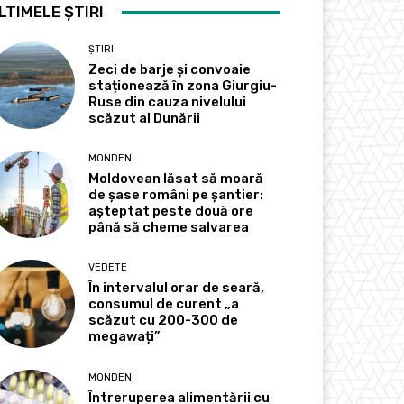
LTIMELE ȘTIRI
ȘTIRI
Zeci de barje și convoaie
staționează în zona Giurgiu-
Ruse din cauza nivelului
scăzut al Dunării
MONDEN
Moldovean lăsat să moară
de șase români pe șantier:
așteptat peste două ore
până să cheme salvarea
VEDETE
În intervalul orar de seară,
consumul de curent „a
scăzut cu 200-300 de
megawați”
MONDEN
Întreruperea alimentării cu