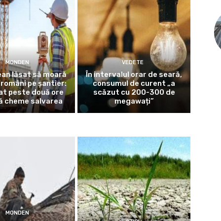
MONDEN
VEDETE
an lăsat să moară
În intervalul orar de seară,
 români pe șantier:
consumul de curent „a
at peste două ore
scăzut cu 200-300 de
ă cheme salvarea
megawați”
MONDEN