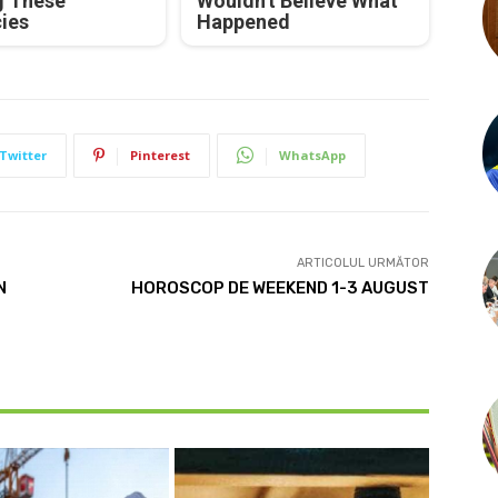
g These
Wouldn't Believe What
cies
Happened
Twitter
Pinterest
WhatsApp
ARTICOLUL URMĂTOR
N
HOROSCOP DE WEEKEND 1-3 AUGUST