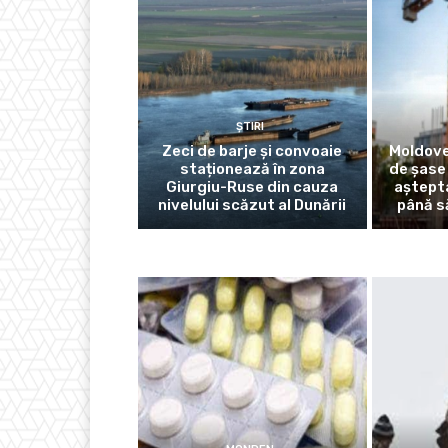
ȘTIRI
Zeci de barje și convoaie
Moldove
staționează în zona
de șase
Giurgiu-Ruse din cauza
aștept
nivelului scăzut al Dunării
până s