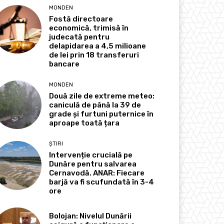
MONDEN
Fostă directoare
economică, trimisă în
judecată pentru
delapidarea a 4,5 milioane
de lei prin 18 transferuri
bancare
MONDEN
Două zile de extreme meteo:
caniculă de până la 39 de
grade și furtuni puternice în
aproape toată țara
ȘTIRI
Intervenție crucială pe
Dunăre pentru salvarea
Cernavodă. ANAR: Fiecare
barjă va fi scufundată în 3-4
ore
Bolojan: Nivelul Dunării