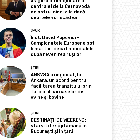
asigură o funcționare a
centralei de la Cernavodă
de patru-cinci zile dacă
debitele vor scădea
SPORT
Înot: David Popovici –
Campionatele Europene pot
fi mai tari decât mondialele
după revenirea rușilor
ȘTIRI
ANSVSA a negociat, la
Ankara, un acord pentru
facilitarea tranzitului prin
Turcia al carcaselor de
ovine și bovine
ȘTIRI
DESTINAȚII DE WEEKEND:
sfârșit de săptămână în
București și în țară