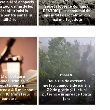
ȘTIRI
sele fără acoperiș
u zeci de mii de lei.
Seceta lovește România!
bărbați trimiși în
RESTRICȚII la consumul de
ă pentru șantaj și
apă în 141 de localități din
tâlhărie
mai multe județe
MONDEN
MONDEN
tă directoare
mică, trimisă în
Două zile de extreme
decată pentru
meteo: caniculă de până la
area a 4,5 milioane
39 de grade și furtuni
prin 18 transferuri
puternice în aproape toată
bancare
țara