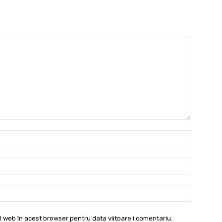
Nume:*
Email:*
Website:
l web în acest browser pentru data viitoare i comentariu.