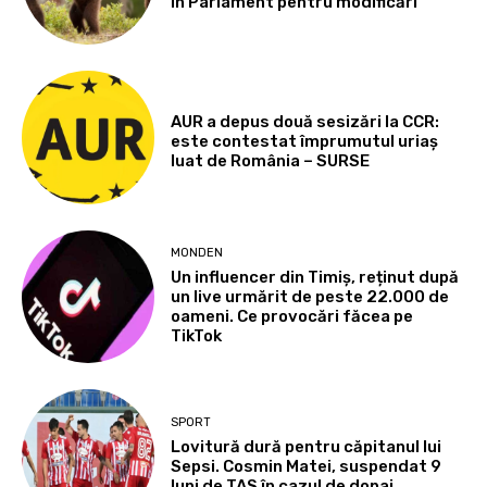
în Parlament pentru modificări
AUR a depus două sesizări la CCR:
este contestat împrumutul uriaș
luat de România – SURSE
MONDEN
Un influencer din Timiș, reținut după
un live urmărit de peste 22.000 de
oameni. Ce provocări făcea pe
TikTok
SPORT
Lovitură dură pentru căpitanul lui
Sepsi. Cosmin Matei, suspendat 9
luni de TAS în cazul de dopaj