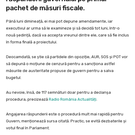
pachet de măsuri fiscale.
Până luni dimineață, ei mai pot depune amendamente, iar
executivul ar urma să le examineze și să decidă tot luni, într-o
nouă ședință, dacă va accepta vreunul dintre ele, care să fie inclus
în forma finală a proiectului.
Deocamdată, se știe că partidele din opoziție, AUR, SOS și POT vor
să depună o moțiune de cenzură pentru a sancționa astfel
măsurile de austeritate propuse de guvern pentru a salva
bugetul.
Au nevoie, însă, de 117 semnături doar pentru a declanșa
procedura, precizează
Radio România Actualități
.
Angajarea răspunderii este o procedură mult mai rapidă pentru
Guvern, menționează sursa citată. Practic, se evită dezbaterile și
votul final în Parlament.