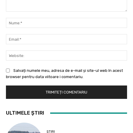
Comentariu:
Nu
Ema
Web
Salvați numele meu, adresa de e-mail și site-ul web în acest
browser pentru data viitoare i comentariu.
ULTIMELE ȘTIRI
ȘTIRI