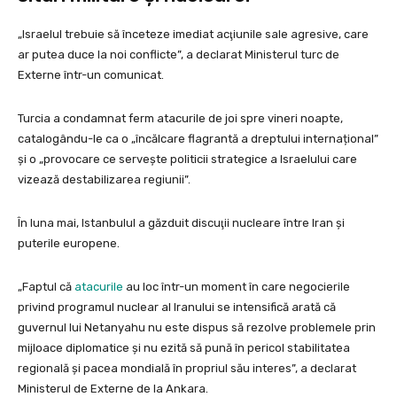
„Israelul trebuie să înceteze imediat acţiunile sale agresive, care
ar putea duce la noi conflicte”, a declarat Ministerul turc de
Externe într-un comunicat.
Turcia a condamnat ferm atacurile de joi spre vineri noapte,
catalogându-le ca o „încălcare flagrantă a dreptului internațional”
și o „provocare ce servește politicii strategice a Israelului care
vizează destabilizarea regiunii”.
În luna mai, Istanbulul a găzduit discuţii nucleare între Iran şi
puterile europene.
„Faptul că
atacurile
au loc într-un moment în care negocierile
privind programul nuclear al Iranului se intensifică arată că
guvernul lui Netanyahu nu este dispus să rezolve problemele prin
mijloace diplomatice şi nu ezită să pună în pericol stabilitatea
regională şi pacea mondială în propriul său interes”, a declarat
Ministerul de Externe de la Ankara.