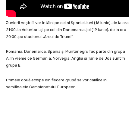
Juniorii noștri îi vor întâlni pe cei ai Spaniei, luni (16 iunie), de la ora
21:00, la Voluntari, și pe cei din Danemarca, joi (19 iunie), de la ora
20:00, pe stadionul „Arcul de Triumf”.
România, Danemarca, Spania și Muntenegru fac parte din grupa
A, în vreme ce Germania, Norvegia, Anglia și Țările de Jos sunt în
grupa B.
Primele două echipe din fiecare grupă se vor califica în
semifinalele Campionatului European.