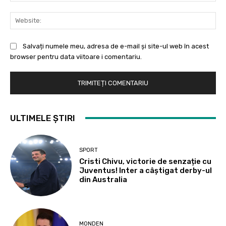
Web
Salvați numele meu, adresa de e-mail și site-ul web în acest
browser pentru data viitoare i comentariu.
ULTIMELE ȘTIRI
SPORT
Cristi Chivu, victorie de senzație cu
Juventus! Inter a câștigat derby-ul
din Australia
MONDEN