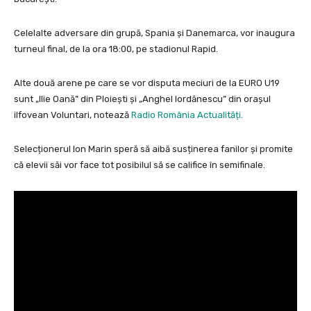
Celelalte adversare din grupă, Spania și Danemarca, vor inaugura
turneul final, de la ora 18:00, pe stadionul Rapid.
Alte două arene pe care se vor disputa meciuri de la EURO U19
sunt „Ilie Oană” din Ploiești și „Anghel Iordănescu” din orașul
ilfovean Voluntari, notează
Radio România Actualități.
Selecționerul Ion Marin speră să aibă susținerea fanilor și promite
că elevii săi vor face tot posibilul să se califice în semifinale.