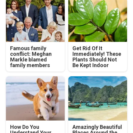
Famous family
Get Rid Of It
conflict: Meghan
Immediately! These
Markle blamed
Plants Should Not
family members
Be Kept Indoor
How Do You
Amazingly Beautiful
Understand Your
Places Around the