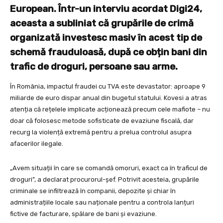
European. Într-un interviu acordat Digi24,
aceasta a subliniat că grupările de crimă
organizată investesc masiv în acest tip de
schemă frauduloasă, după ce obțin bani din
trafic de droguri, persoane sau arme.
În România, impactul fraudei cu TVA este devastator: aproape 9
miliarde de euro dispar anual din bugetul statului. Kovesi a atras
atenția că rețelele implicate acționează precum cele mafiote – nu
doar că folosesc metode sofisticate de evaziune fiscală, dar
recurg la violență extremă pentru a prelua controlul asupra
afacerilor ilegale.
„Avem situații în care se comandă omoruri, exact ca în traficul de
droguri”, a declarat procurorul-șef. Potrivit acesteia, grupările
criminale se infiltrează în companii, depozite și chiar în
administrațiile locale sau naționale pentru a controla lanțuri
fictive de facturare, spălare de bani și evaziune.