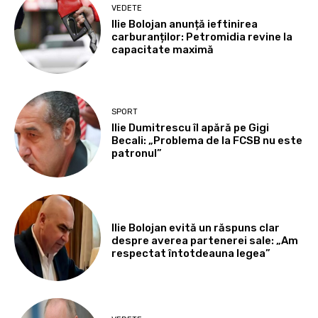
VEDETE
Ilie Bolojan anunță ieftinirea
carburanților: Petromidia revine la
capacitate maximă
SPORT
Ilie Dumitrescu îl apără pe Gigi
Becali: „Problema de la FCSB nu este
patronul”
Ilie Bolojan evită un răspuns clar
despre averea partenerei sale: „Am
respectat întotdeauna legea”