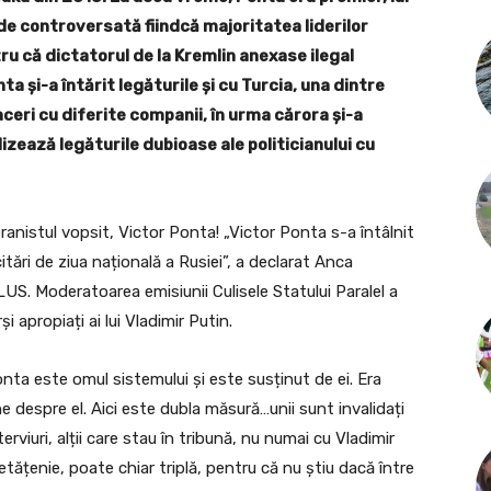
de controversată fiindcă majoritatea liderilor
u că dictatorul de la Kremlin anexase ilegal
a și-a întărit legăturile și cu Turcia, una dintre
aceri cu diferite companii, în urma cărora și-a
izează legăturile dubioase ale politicianului cu
eranistul vopsit, Victor Ponta! „Victor Ponta s-a întâlnit
icitări de ziua națională a Rusiei”, a declarat Anca
LUS. Moderatoarea emisiunii Culisele Statului Paralel a
i apropiați ai lui Vladimir Putin.
onta este omul sistemului și este susținut de ei. Era
e despre el. Aici este dubla măsură…unii sunt invalidați
terviuri, alții care stau în tribună, nu numai cu Vladimir
etățenie, poate chiar triplă, pentru că nu știu dacă între