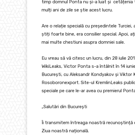
timp domnul Ponta nu și-a luat și cetățenia t
mulți ani de zile se știe acest lucru.
Are o relație specială cu președintele Turciei,
știți foarte bine, era consilier special. Apoi, 
mai multe chestiuni asupra domniei sale.
Eu vreau să vă citesc un lucru, din 28 iulie 201
WikiLeaks, Victor Ponta s-a întâlnit în 14 iun
București, cu Aleksandr Kondyakov și Viktor
Rosoboronexport. Site-ul KremlinLeaks publică u
speciale pe care le-ar avea cu premierul Ponta
„Salutări din București
Îi transmitem întreaga noastră recunoștință dl
Ziua noastră națională.