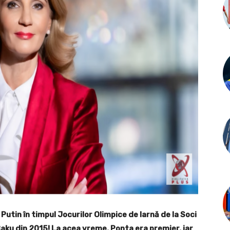
 Putin în timpul Jocurilor Olimpice de Iarnă de la Soci
 Baku din 2015! La acea vreme, Ponta era premier, iar