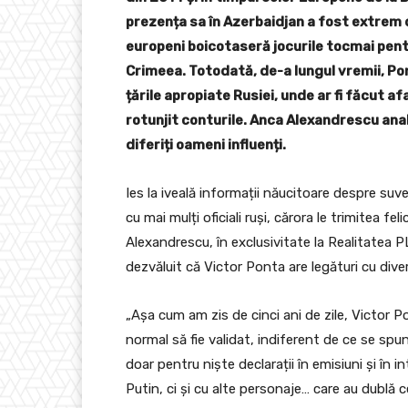
prezența sa în Azerbaidjan a fost extrem 
europeni boicotaseră jocurile tocmai pentr
Crimeea. Totodată, de-a lungul vremii, Pont
țările apropiate Rusiei, unde ar fi făcut af
rotunjit conturile. Anca Alexandrescu anal
diferiți oameni influenți.
Ies la iveală informații năucitoare despre suv
cu mai mulți oficiali ruși, cărora le trimitea fel
Alexandrescu, în exclusivitate la Realitatea P
dezvăluit că Victor Ponta are legături cu diverș
„Așa cum am zis de cinci ani de zile, Victor P
normal să fie validat, indiferent de ce se spun
doar pentru niște declarații în emisiuni și în in
Putin, ci și cu alte personaje… care au dublă c