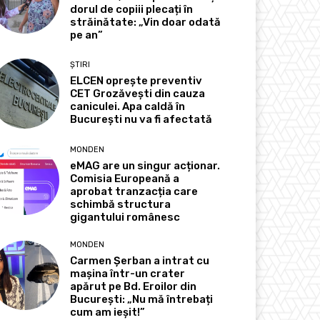
dorul de copiii plecați în
străinătate: „Vin doar odată
pe an”
ȘTIRI
ELCEN oprește preventiv
CET Grozăvești din cauza
caniculei. Apa caldă în
București nu va fi afectată
MONDEN
eMAG are un singur acționar.
Comisia Europeană a
aprobat tranzacția care
schimbă structura
gigantului românesc
MONDEN
Carmen Șerban a intrat cu
mașina într-un crater
apărut pe Bd. Eroilor din
București: „Nu mă întrebați
cum am ieșit!”