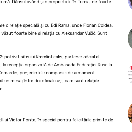
urcă. Dânsul având și o proprietate în Turcia, de foarte
 are o relație specială și cu Edi Rama, unde Florian Coldea,
ați văzut foarte bine și relația cu Aleksandar Vučić. Sunt
2: potrivit siteului KremlinLeaks, partener oficial al
ie, la recepția organizată de Ambasada Federației Ruse la
 Komardin, președintele companiei de armament
n mesaj între doi oficiali ruși, care sunt relațiile
:
-ui Victor Ponta, în special pentru felicitările primite de