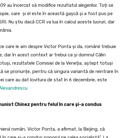
009 au încercat să modifice rezultatul alegerilor. Toți se
ie, care și el este în această gașcă și a fost pus pe
SRI. Nu știu dacă CCR va lua în calcul aceste lucruri, dar
mânia.
pe care le am despre Victor Ponta și da, românii trebuie
e, dar în acest context ar trebui ca și domnul Călin
tuși, rezultatele Comisiei de la Veneția, aștept totuși
ă se pronunțe, pentru că singura variantă de reintrare în
ei care au dat lovitura de stat în 6 decembrie, este
Alexandrescu.
unist Chinez pentru felul în care și-a condus
mierul român, Victor Ponta, a afirmat, la Beijing, că
 în care şi-a condus poporul pe calea socialistă”. La