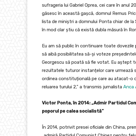
sufrageria lui Gabriel Oprea, cei care în anul 2
găsesc în această gașcă, domnul Remus Pricop
lista de miniștri a domnului Ponta chiar de la 
în mod clar știu că există dubla măsură în Ro
Eu am să public în continuare toate dovezile 
să aibă posibilitatea să-și voteze președintel
Georgescu să poată să fie votat. Eu aștept to
rezultatele tuturor instanțelor care urmează s
ordinea constituțională pe care au atacat-o c
reluarea turului 2,” a transmis jurnalista
Anca 
Victor Ponta, în 2014: „Admir Partidul Com
poporul pe calea socialistă”
În 2014, potrivit presei oficiale din China, pre
„admiră Partidul Comunist Chinez pentru felul