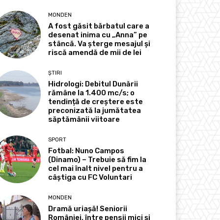
MONDEN
A fost găsit bărbatul care a
desenat inima cu „Anna” pe
stâncă. Va șterge mesajul și
riscă amendă de mii de lei
ȘTIRI
Hidrologi: Debitul Dunării
rămâne la 1.400 mc/s; o
tendință de creștere este
preconizată la jumătatea
săptămânii viitoare
SPORT
Fotbal: Nuno Campos
(Dinamo) – Trebuie să fim la
cel mai înalt nivel pentru a
câștiga cu FC Voluntari
MONDEN
Dramă uriașă! Seniorii
României, între pensii mici și