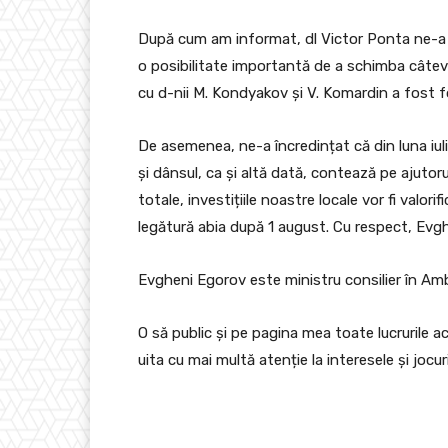
După cum am informat, dl Victor Ponta ne-a vi
o posibilitate importantă de a schimba câteva 
cu d-nii M. Kondyakov și V. Komardin a fost f
De asemenea, ne-a încredințat că din luna iuli
și dânsul, ca și altă dată, contează pe ajutoru
totale, investițiile noastre locale vor fi valor
legătură abia după 1 august. Cu respect, Evghe
Evgheni Egorov este ministru consilier în Amb
O să public și pe pagina mea toate lucrurile 
uita cu mai multă atenție la interesele și jocur