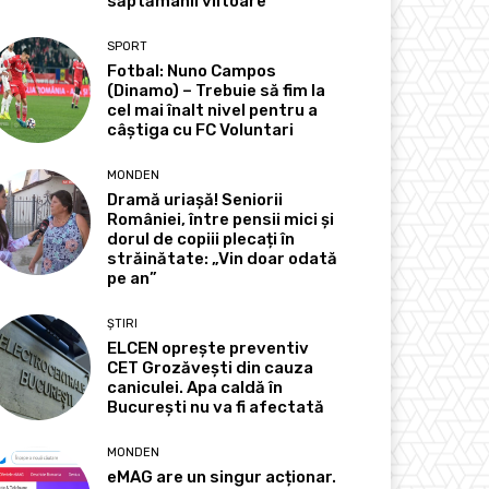
săptămânii viitoare
SPORT
Fotbal: Nuno Campos
(Dinamo) – Trebuie să fim la
cel mai înalt nivel pentru a
câștiga cu FC Voluntari
MONDEN
Dramă uriașă! Seniorii
României, între pensii mici și
dorul de copiii plecați în
străinătate: „Vin doar odată
pe an”
ȘTIRI
ELCEN oprește preventiv
CET Grozăvești din cauza
caniculei. Apa caldă în
București nu va fi afectată
MONDEN
eMAG are un singur acționar.