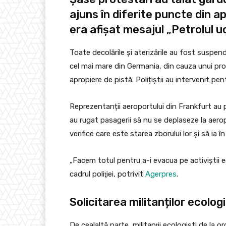
ajuns în diferite puncte din a
era afişat mesajul „Petrolul uc
Toate decolările și aterizările au fost suspend
cel mai mare din Germania, din cauza unui prot
apropiere de pistă. Polițiștii au intervenit pe
Reprezentanții aeroportului din Frankfurt au 
au rugat pasagerii să nu se deplaseze la aer
verifice care este starea zborului lor şi să ia î
„Facem totul pentru a-i evacua pe activiştii e
cadrul poliţiei, potrivit
Agerpres
.
Solicitarea militanților ecologi
De cealaltă parte, militanţii ecologişti de la