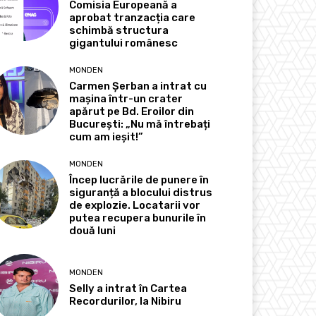
Comisia Europeană a
aprobat tranzacția care
schimbă structura
gigantului românesc
MONDEN
Carmen Șerban a intrat cu
mașina într-un crater
apărut pe Bd. Eroilor din
București: „Nu mă întrebați
cum am ieșit!”
MONDEN
Încep lucrările de punere în
siguranță a blocului distrus
de explozie. Locatarii vor
putea recupera bunurile în
două luni
MONDEN
Selly a intrat în Cartea
Recordurilor, la Nibiru