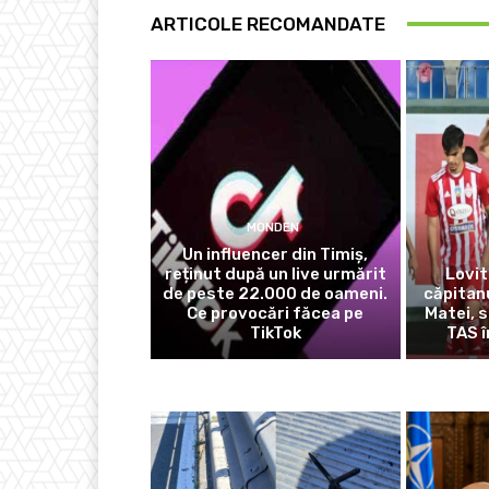
ARTICOLE RECOMANDATE
MONDEN
Un influencer din Timiș,
reținut după un live urmărit
Lovit
de peste 22.000 de oameni.
căpitanu
Ce provocări făcea pe
Matei, 
TikTok
TAS î