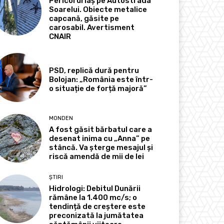
Pericol uriaș pe Autostrada
Soarelui. Obiecte metalice
capcană, găsite pe
carosabil. Avertisment
CNAIR
PSD, replică dură pentru
Bolojan: „România este într-
o situație de forță majoră”
MONDEN
A fost găsit bărbatul care a
desenat inima cu „Anna” pe
stâncă. Va șterge mesajul și
riscă amendă de mii de lei
ȘTIRI
Hidrologi: Debitul Dunării
rămâne la 1.400 mc/s; o
tendință de creștere este
preconizată la jumătatea