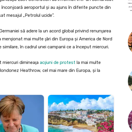
 înconjoară aeroportul şi au ajuns în diferite puncte din
at mesajul „Petrolul ucide”.
Germaniei să adere la un acord global privind renunţarea
 a menţionat mai multe ţări din Europa şi America de Nord
imilare, în cadrul unei campanii ce a început miercuri.
t miercuri dimineaţa
acţiuni de protest
la mai multe
l londonez Heathrow, cel mai mare din Europa, şi la