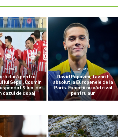
SPORT
SPORT
ură dură pentru
David Popovici, favorit
l lui Sepsi. Cosmin
absolut la Europenele de la
suspendat 9 luni de
Paris. Experții nu văd rival
n cazul de dopaj
pentru aur