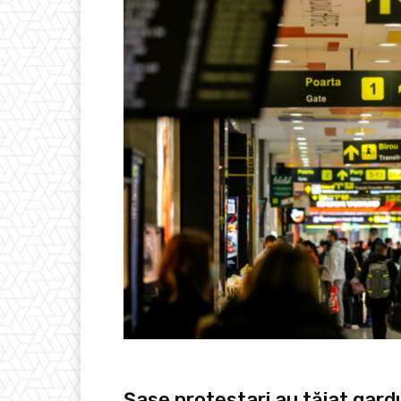
Șase protestari au tăiat gardu