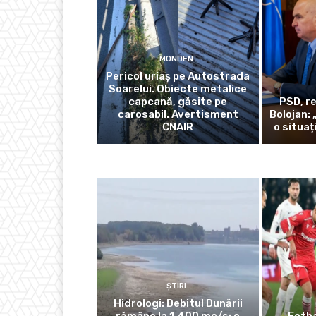
MONDEN
Pericol uriaș pe Autostrada
Soarelui. Obiecte metalice
capcană, găsite pe
PSD, r
carosabil. Avertisment
Bolojan:
CNAIR
o situaț
ȘTIRI
Hidrologi: Debitul Dunării
rămâne la 1.400 mc/s; o
Fotb