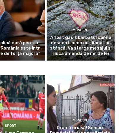
MONDEN
A fost găsit bărbatul care a
eplică dură pentru
desenat inima cu „Anna” pe
 „România este într-
stâncă. Va șterge mesajul și
ie de forță majoră”
riscă amendă de mii de lei
MONDEN
SPORT
Dramă uriașă! Seniorii
al: Nuno Campos
României, între pensii mici și