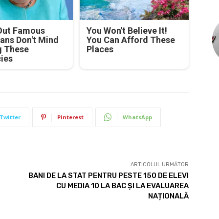
Out Famous
You Won't Believe It!
ians Don't Mind
You Can Afford These
g These
Places
cies
Twitter
Pinterest
WhatsApp
ARTICOLUL URMĂTOR
BANI DE LA STAT PENTRU PESTE 150 DE ELEVI
CU MEDIA 10 LA BAC ȘI LA EVALUAREA
NAȚIONALĂ