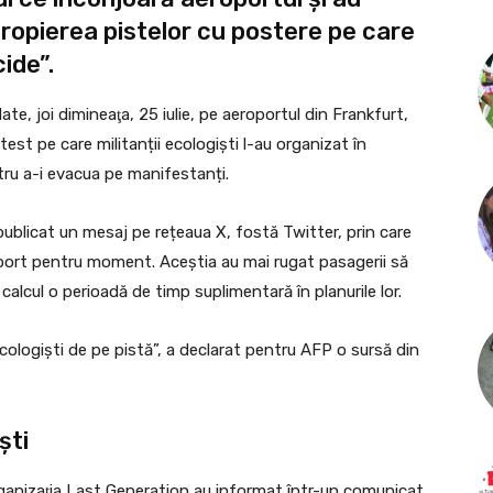
propierea pistelor cu postere pe care
ide”.
ate, joi dimineaţa, 25 iulie, pe aeroportul din Frankfurt,
est pe care militanții ecologiști l-au organizat în
ntru a-i evacua pe manifestanți.
publicat un mesaj pe rețeaua X, fostă Twitter, prin care
oport pentru moment. Aceștia au mai rugat pasagerii să
n calcul o perioadă de timp suplimentară în planurile lor.
cologişti de pe pistă”, a declarat pentru AFP o sursă din
ști
 organizaţia Last Generation au informat într-un comunicat