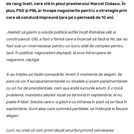
de rang înalt, care stă în pixul premierului Marcel Ciolacu. În
plus, PSD și PNL ar începe negocierile pentru o strategie prin
care să conducă împreună țara pe o perioadă de 10 ani.
„Haideți să găsim o soluție politică astfel încât România săb și
construiască. USL a fost o formă care a încercat să facă la fel, dar au
fost sub un nivel necesar pentru un lucru atât de complex pentru
țară. În politică, negociatorii deștepți, la orce întrerupere de
negociere, câștigă.
S-au înțeles pe toate comasările. Avem 5 momente de alegeri. Se
pare că vor fi europarlamentarele cu localele și avem parlamentarele
cu un tur de prezidențiale, cam așa arată lucrurile acum. E o mică
problemă, mandatul aleșilor locali se termină în septembrie, el nu
poate fi tăiat. Soluția care s-a găsit e ca intrarea în post să se facă în
septembrie. Sunt aleși care schimbă partidele, se întâmplă la fiecare
alegeri.
Luni, nu cred că vom primi decât anunțul privind comasarea