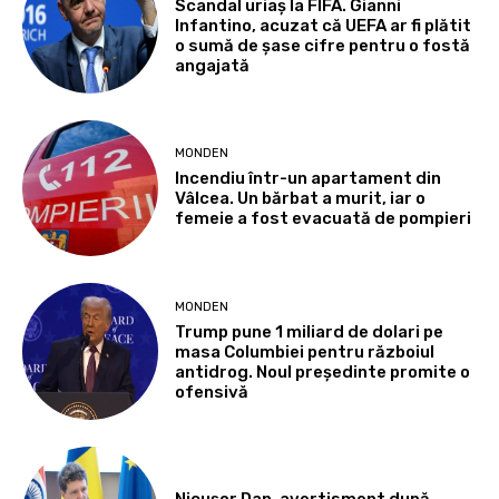
Scandal uriaș la FIFA. Gianni
Infantino, acuzat că UEFA ar fi plătit
o sumă de șase cifre pentru o fostă
angajată
MONDEN
Incendiu într-un apartament din
Vâlcea. Un bărbat a murit, iar o
femeie a fost evacuată de pompieri
MONDEN
Trump pune 1 miliard de dolari pe
masa Columbiei pentru războiul
antidrog. Noul președinte promite o
ofensivă
Nicușor Dan, avertisment după