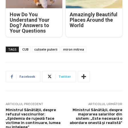
How Do You
Amazingly Beautiful
Understand Your
Places Around the
Dog? Answers to
World
Your Questions
TAGS
CUB
culisele puterii
miron mitrea
Facebook
Twitter
ARTICOLUL PRECEDENT
ARTICOLUL URMĂTOR
Ministrul Sănătății, despre
Ministrul Sănătăţii, despre
refuzul vaccinurilor:
majorarea salariilor din
„Epidemia de rujeolă face
sistem: „Este necesară o
victime în continuare, lumea
abordare onestă şi realistă”
nu înțelege”