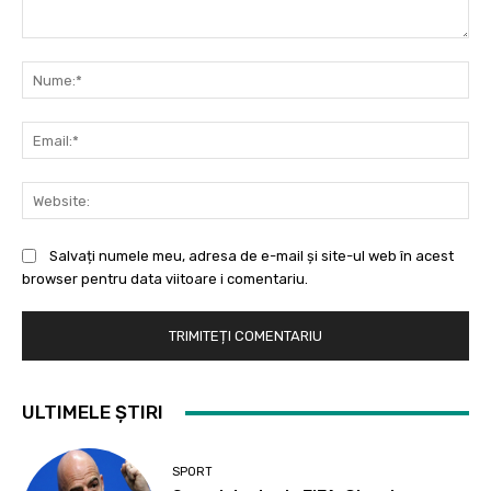
Comentariu:
Nu
Ema
Web
Salvați numele meu, adresa de e-mail și site-ul web în acest
browser pentru data viitoare i comentariu.
ULTIMELE ȘTIRI
SPORT