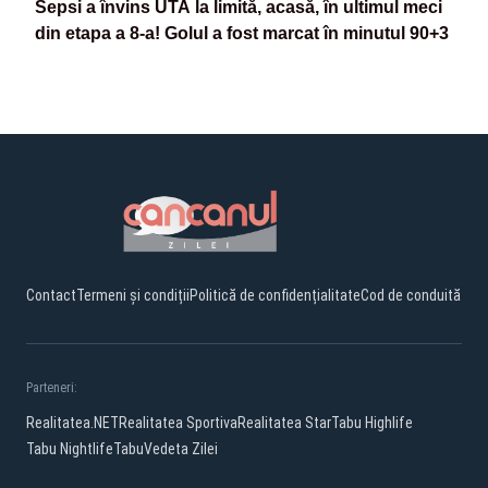
Sepsi a învins UTA la limită, acasă, în ultimul meci
din etapa a 8-a! Golul a fost marcat în minutul 90+3
Contact
Termeni și condiții
Politică de confidențialitate
Cod de conduită
Parteneri:
Realitatea.NET
Realitatea Sportiva
Realitatea Star
Tabu Highlife
Tabu Nightlife
Tabu
Vedeta Zilei