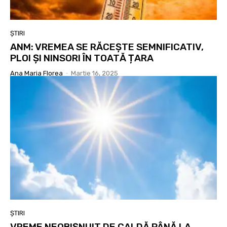
ȘTIRI
ANM: VREMEA SE RĂCEȘTE SEMNIFICATIV,
PLOI ȘI NINSORI ÎN TOATĂ ȚARA
Ana Maria Florea
-
Martie 16, 2025
ȘTIRI
VREME NEOBIȘNUIT DE CALDĂ PÂNĂ LA