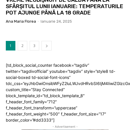
SFÂRȘITUL LUNII IANUARIE: TEMPERATURILE
POT AJUNGE PÂNĂ LA 18 GRADE
Ana Maria Florea
-
Ianuarie 24, 2025
1
2
3
[td_block_social_counter facebook=”tagdiv”
twitter=”tagdivofficial” youtube=”tagdiv” style=”style8 td-
social-boxed td-social-font-icons”
tdc_css=”eyJhbGwiOnsibWFyZ2luLWJvdHRvbSI6IjM4IiwiZGlz
custom_title=”Stay Connected”
block_template_id=”td_block_template_8″
f_header_font_family=”712″
f_header_font_transform=”uppercase”
f_header_font_weight=”500″ f_header_font_size=”17″
border_color=”#dd3333″]
- Advertisement -