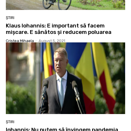
ȘTIRI
Klaus Iohannis: E important să facem
mişcare. E sănătos şi reducem poluarea
Cristea Mihaela
-
August 5, 2021
ȘTIRI
Iohannis: Nu putem să învingem pandemia