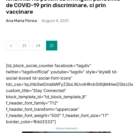
de COVID-19 prin discriminare, ci prin
vaccinare
Ana Maria Florea
-
August 4, 2021
23
24
25
[td_block_social_counter facebook=”tagdiv”
twitter=”tagdivofficial” youtube=”tagdiv” style=”style8 td-
social-boxed td-social-font-icons”
tdc_css=”eyJhbGwiOnsibWFyZ2luLWJvdHRvbSI6IjM4IiwiZGlz
custom_title=”Stay Connected”
block_template_id=”td_block_template_8″
f_header_font_family=”712″
f_header_font_transform=”uppercase”
f_header_font_weight=”500″ f_header_font_size=”17″
border_color=”#dd3333″]
- Advertisement -