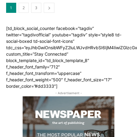
1
2
3
[td_block_social_counter facebook=”tagdiv”
twitter=”tagdivofficial” youtube=”tagdiv” style=”style8 td-
social-boxed td-social-font-icons”
tdc_css=”eyJhbGwiOnsibWFyZ2luLWJvdHRvbSI6IjM4IiwiZGlz
custom_title=”Stay Connected”
block_template_id=”td_block_template_8″
f_header_font_family=”712″
f_header_font_transform=”uppercase”
f_header_font_weight=”500″ f_header_font_size=”17″
border_color=”#dd3333″]
- Advertisement -