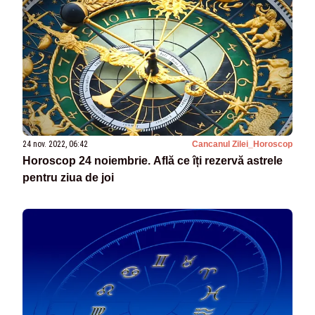
24 nov. 2022, 06:42
Cancanul Zilei_Horoscop
Horoscop 24 noiembrie. Află ce îți rezervă astrele
pentru ziua de joi