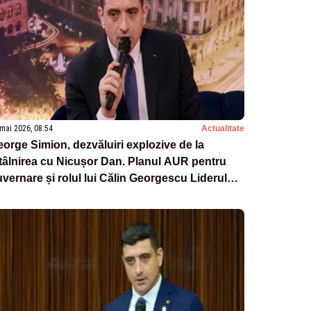
mai 2026, 08:54
Actualitate
orge Simion, dezvăluiri explozive de la
tâlnirea cu Nicușor Dan. Planul AUR pentru
vernare și rolul lui Călin Georgescu Liderul
R, în exclusivitate la „Culisele Statului
ralel”