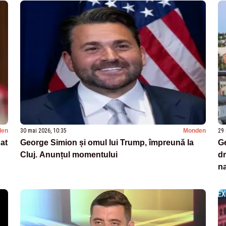
den
30 mai 2026, 10:35
Monden
29 
dat
George Simion și omul lui Trump, împreună la
Ge
Cluj. Anunțul momentului
dr
na
fr