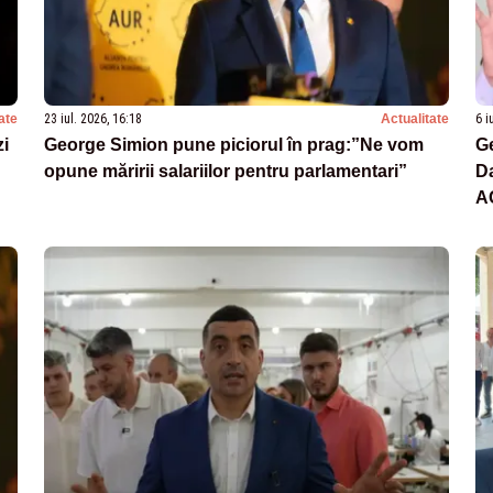
ate
23 iul. 2026, 16:18
Actualitate
6 i
zi
George Simion pune piciorul în prag:”Ne vom
Ge
opune măririi salariilor pentru parlamentari”
Da
A