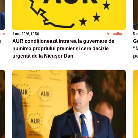
ate
8 mai 2026, 10:50
Actualitate
5 m
u
AUR condiționează intrarea la guvernare de
Ge
numirea propriului premier și cere decizie
"
urgentă de la Nicușor Dan
pe