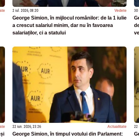
ate
2 iul. 2026, 08:20
Vedete
30 
George Simion, în mijlocul românilor: de la 1 iulie
G
a crescut salariul minim, dar nu în favoarea
de
salariaților, ci a statului
ve
ate
22 iun. 2026, 23:26
Actualitate
22 
și
George Simion, în timpul votului din Parlament:
Ge