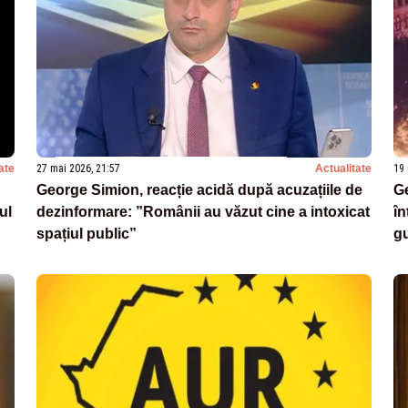
ate
27 mai 2026, 21:57
Actualitate
19 
George Simion, reacție acidă după acuzațiile de
Ge
ul
dezinformare: ”Românii au văzut cine a intoxicat
în
spațiul public”
gu
AU
Pa