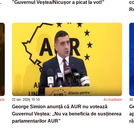
.
”Guvernul Veștea/Nicușor a picat la vot!”
co
Ro
ate
22 iun. 2026, 15:10
Actualitate
30 
George Simion anunță că AUR nu votează
Ge
Guvernul Veștea: „Nu va beneficia de susținerea
ap
parlamentarilor AUR”
ră