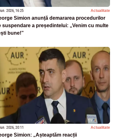
iun. 2026, 16:25
Actualitate
eorge Simion anunță demararea procedurilor
 suspendare a președintelui: „Venim cu multe
ști bune!”
iun. 2026, 20:11
Actualitate
orge Simion: „Așteaptăm reacții