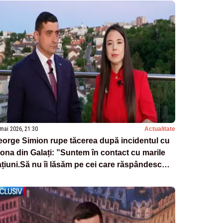
mai 2026, 21:30
Actualitate
orge Simion rupe tăcerea după incidentul cu
ona din Galați: ”Suntem în contact cu marile
țiuni.Să nu îi lăsăm pe cei care răspândesc
ica să câștige” -VIDEO