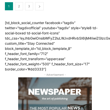
1
2
3
[td_block_social_counter facebook=”tagdiv”
twitter=”tagdivofficial” youtube=”tagdiv” style=”style8 td-
social-boxed td-social-font-icons”
tdc_css=”eyJhbGwiOnsibWFyZ2luLWJvdHRvbSI6IjM4IiwiZGlz
custom_title=”Stay Connected”
block_template_id=”td_block_template_8″
f_header_font_family=”712″
f_header_font_transform=”uppercase”
f_header_font_weight=”500″ f_header_font_size=”17″
border_color=”#dd3333″]
- Advertisement -