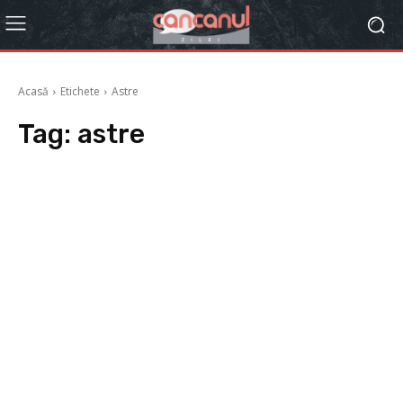
Acasă
Etichete
Astre
Tag:
astre