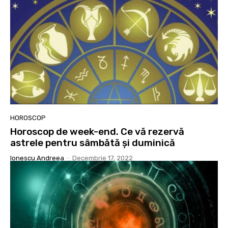
HOROSCOP
Horoscop de week-end. Ce vă rezervă
astrele pentru sâmbătă și duminică
Ionescu Andreea
-
Decembrie 17, 2022