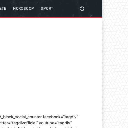
ETE
HOROSCOP
SPORT
d_block_social_counter facebook=”tagdiv”
itter=”tagdivofficial” youtube=”tagdiv”