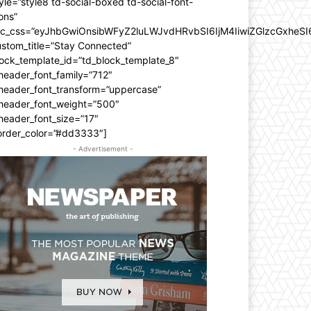
yle=”style8 td-social-boxed td-social-font-
ons”
dc_css=”eyJhbGwiOnsibWFyZ2luLWJvdHRvbSI6IjM4IiwiZGlzcGxhe
stom_title=”Stay Connected”
ock_template_id=”td_block_template_8″
header_font_family=”712″
_header_font_transform=”uppercase”
_header_font_weight=”500″
header_font_size=”17″
order_color=”#dd3333″]
- Advertisement -