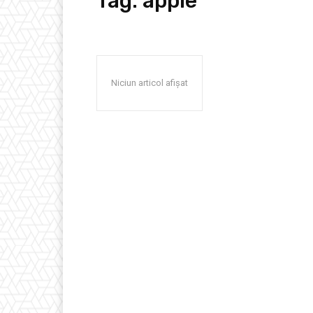
Tag:
apple
Niciun articol afișat