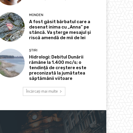
MONDEN
A fost găsit bărbatul care a
desenat inima cu „Anna” pe
stâncă. Va șterge mesajul și
riscă amendă de mii de lei
ȘTIRI
Hidrologi: Debitul Dunării
rămâne la 1.400 mc/s; o
tendință de creștere este
preconizată la jumătatea
săptămânii viitoare
Încărcați mai multe