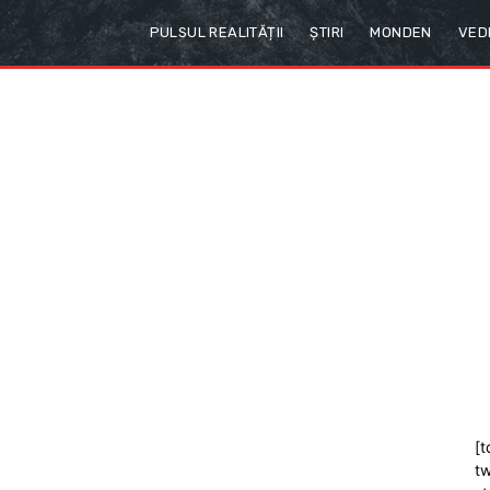
PULSUL REALITĂȚII
ȘTIRI
MONDEN
VED
[t
tw