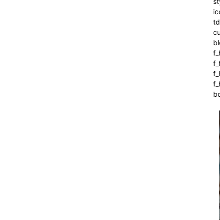
st
ic
t
cu
bl
f_
f
f
f_
b