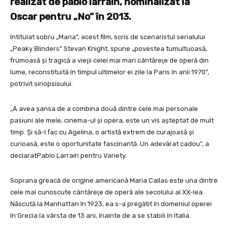
realizat de pablo larrain, nominalizat la
Oscar pentru „No” în 2013.
Intitulat sobru „Maria”, acest film, scris de scenaristul serialului
„Peaky Blinders” Stevan Knight, spune „povestea tumultuoasă,
frumoasă şi tragică a vieţii celei mai mari cântăreţe de operă din
lume, reconstituită în timpul ultimelor ei zile la Paris în anii 1970”,
potrivit sinopsisului.
„A avea şansa de a combina două dintre cele mai personale
pasiuni ale mele, cinema-ul şi opera, este un vis aşteptat de mult
timp. Şi să-l fac cu Agelina, o artistă extrem de curajoasă şi
curioasă, este o oportunitate fascinantă. Un adevărat cadou”, a
declaratPablo Larraín pentru Variety.
Soprana greacă de origine americană Maria Callas este una dintre
cele mai cunoscute cântăreţe de operă ale secolului al XX-lea.
Născută la Manhattan în 1923, ea s-a pregătit în domeniul operei
în Grecia la vârsta de 13 ani, înainte de a se stabili în Italia.