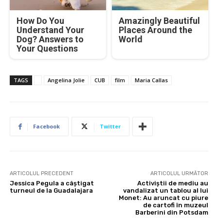
How Do You
Amazingly Beautiful
Understand Your
Places Around the
Dog? Answers to
World
Your Questions
TAGS
Angelina Jolie
CUB
film
Maria Callas
Facebook
Twitter
ARTICOLUL PRECEDENT
ARTICOLUL URMĂTOR
Jessica Pegula a câştigat
Activiştii de mediu au
turneul de la Guadalajara
vandalizat un tablou al lui
Monet: Au aruncat cu piure
de cartofi în muzeul
Barberini din Potsdam