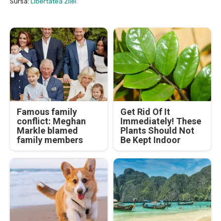
Sursa:
Libertatea Zilei
Famous family
Get Rid Of It
conflict: Meghan
Immediately! These
Markle blamed
Plants Should Not
family members
Be Kept Indoor