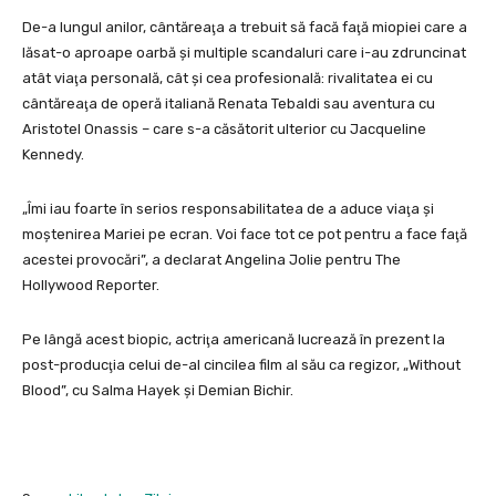
De-a lungul anilor, cântăreaţa a trebuit să facă faţă miopiei care a
lăsat-o aproape oarbă şi multiple scandaluri care i-au zdruncinat
atât viaţa personală, cât şi cea profesională: rivalitatea ei cu
cântăreaţa de operă italiană Renata Tebaldi sau aventura cu
Aristotel Onassis – care s-a căsătorit ulterior cu Jacqueline
Kennedy.
„Îmi iau foarte în serios responsabilitatea de a aduce viaţa şi
moştenirea Mariei pe ecran. Voi face tot ce pot pentru a face faţă
acestei provocări”, a declarat Angelina Jolie pentru The
Hollywood Reporter.
Pe lângă acest biopic, actriţa americană lucrează în prezent la
post-producţia celui de-al cincilea film al său ca regizor, „Without
Blood”, cu Salma Hayek şi Demian Bichir.